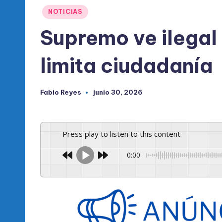
l
Publicado
NOTICIAS
d
en
Supremo ve ilegal
e
limita ciudadanía
l
P
Fabio Reyes
junio 30, 2026
Publicado
R
por
M
Press play to listen to this content
0:00