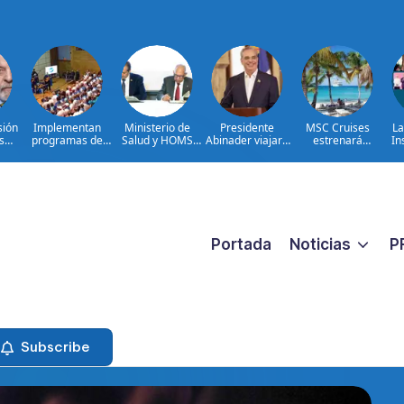
sión
Implementan
Ministerio de
Presidente
MSC Cruises
La
s
programas de
Salud y HOMS
Abinader viajará
estrenará
In
re
arterapia y
firman acuerdo
a Colombia para
Catalina Sugar
huertos como
para fortalecer la
participar en la
Beach, un nuevo
herramientas
prevención,
toma de posesión
destino exclusivo
para la
diagnóstico y
de Abelardo de la
en República
recuperación y la
tratamiento de
Espriella
Dominicana
inclusión social
las hepatitis
virales
Portada
Noticias
P
Subscribe