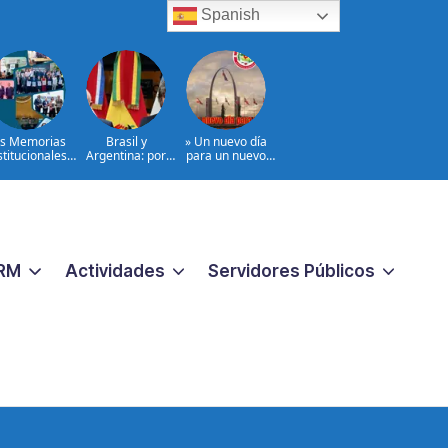
Spanish
s Memorias
Brasil y
» Un nuevo día
stitucionales
Argentina: por
para un nuevo
2024–2026
qué esta crisis
comienzo»
importa
@PartidoPRSC
|NOTA Partidos
aliados al
@PRM_OFICIAL
RM
Actividades
Servidores Públicos