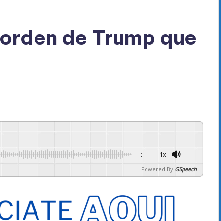
 orden de Trump que
-:--
1x
Powered By
GSpeech