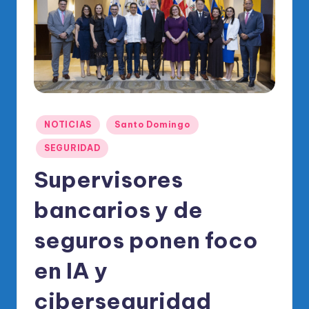
o
di
c
o
O
fi
Publicado
NOTICIAS
Santo Domingo
ci
en
SEGURIDAD
al
Supervisores
d
el
bancarios y de
P
seguros ponen foco
R
en IA y
M
ciberseguridad