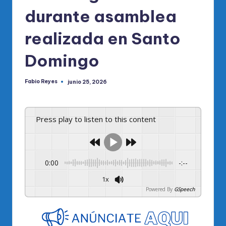
durante asamblea
realizada en Santo
Domingo
Fabio Reyes
junio 25, 2026
Publicado
por
Press play to listen to this content
0:00
-:--
1x
Powered By
GSpeech