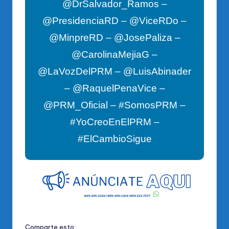
@DrSalvador_Ramos –
@PresidenciaRD – @ViceRDo –
@MinpreRD – @JosePaliza –
@CarolinaMejiaG –
@LaVozDelPRM – @LuisAbinader
– @RaquelPenaVice –
@PRM_Oficial – #SomosPRM –
#YoCreoEnElPRM –
#ElCambioSigue
Comparte esto: