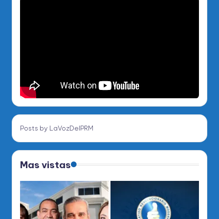
Posts by LaVozDelPRM
Mas vistas