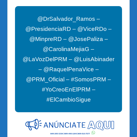
@DrSalvador_Ramos –
@PresidenciaRD – @ViceRDo –
@MinpreRD – @JosePaliza –
@CarolinaMejiaG –
@LaVozDelPRM – @LuisAbinader
– @RaquelPenaVice –
@PRM_Oficial – #SomosPRM –
#YoCreoEnElPRM –
#ElCambioSigue