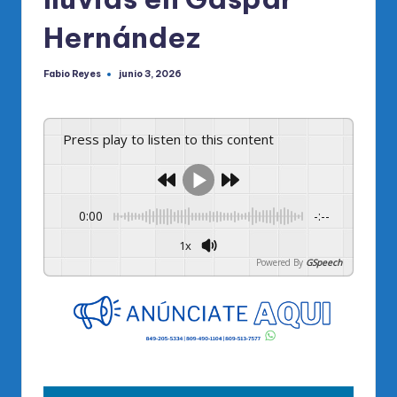
Hernández
Fabio Reyes
junio 3, 2026
Publicado
por
Press play to listen to this content
0:00
-:--
1x
Powered By
GSpeech