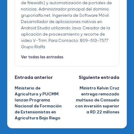
de firewalls) y automatización de portales de
noticias. Administrador principal del dominio
gruporialfa.net. Ingeniería de Software Móvil:
Desarrollador de aplicaciones nativas en
Android Studio utilizando Java. Creador de la
aplicación de procesamiento y recorte de
video V-Trim. Para Contacto: 809-513-7577
Grupo RIalfa
Ver todas las entradas
Navegación
Entrada anterior
Siguiente entrada
Ministerio de
Ministro Kelvin Cruz
de
Agricultura y PUCMM
entrega remozado
lanzan Programa
multiuso de Consuelo
entradas
Nacional de Formación
con inversión superior
de Extensionistas en
a RD 22 millones
Agricultura Bajo Riego