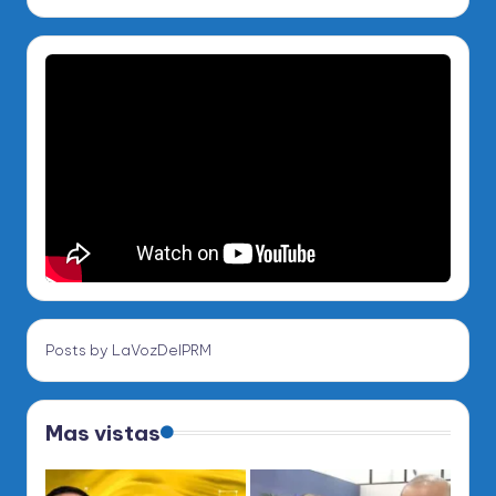
Posts by LaVozDelPRM
Mas vistas