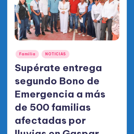
o
di
c
o
O
fi
Publicado
Familia
NOTICIAS
ci
en
Supérate entrega
al
segundo Bono de
d
el
Emergencia a más
P
de 500 familias
R
afectadas por
M
lluvias en Gaspar