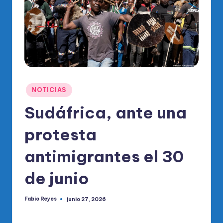
o
di
c
o
O
fi
Publicado
NOTICIAS
ci
en
Sudáfrica, ante una
al
protesta
d
el
antimigrantes el 30
P
de junio
R
M
Fabio Reyes
junio 27, 2026
Publicado
por