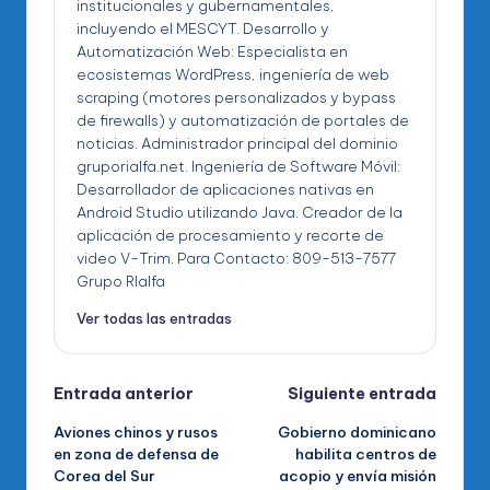
institucionales y gubernamentales,
incluyendo el MESCYT. Desarrollo y
Automatización Web: Especialista en
ecosistemas WordPress, ingeniería de web
scraping (motores personalizados y bypass
de firewalls) y automatización de portales de
noticias. Administrador principal del dominio
gruporialfa.net. Ingeniería de Software Móvil:
Desarrollador de aplicaciones nativas en
Android Studio utilizando Java. Creador de la
aplicación de procesamiento y recorte de
video V-Trim. Para Contacto: 809-513-7577
Grupo RIalfa
Ver todas las entradas
Navegación
Entrada anterior
Siguiente entrada
Aviones chinos y rusos
Gobierno dominicano
de
en zona de defensa de
habilita centros de
Corea del Sur
acopio y envía misión
entradas