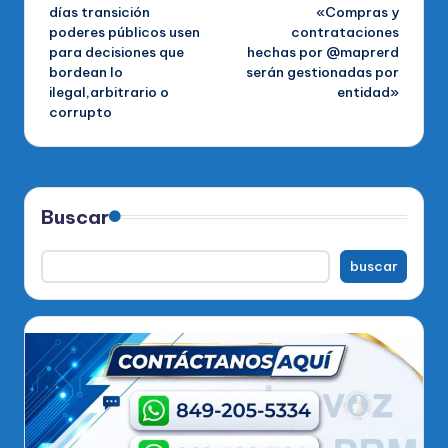
días transición
«Compras y
entradas
poderes públicos usen
contrataciones
para decisiones que
hechas por @maprerd
bordean lo
serán gestionadas por
ilegal,arbitrario o
entidad»
corrupto
Buscar
buscar