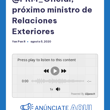
próximo ministro de
Relaciones
Exteriores
Yan Pan R
agosto 5, 2020
Publicado
por
Press play to listen to this content
0:00
-:--
1x
Powered By
GSpeech