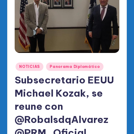
o
di
c
o
O
fi
ci
Publicado
NOTICIAS
Panorama Diplomático
al
en
Subsecretario EEUU
d
el
Michael Kozak, se
P
reune con
R
@RobalsdqAlvarez
M
@PRM_Oficial,