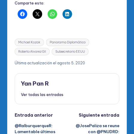
Comparte esto:
Etiquetas:
Michael Kozak
Panorama Diplomático
Roberto Alvarez Gil
Subsecretario EEUU
Última actualización el agosto 5, 2020
Yan Pan R
Ver todas las entradas
Navegación
Entrada anterior
Siguiente entrada
@RalburquerqueR:
@JosePaliza se reune
de
Lamentable últimos
con @PNUDRD: