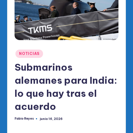
o
di
c
o
O
fi
Publicado
NOTICIAS
ci
en
Submarinos
al
alemanes para India:
d
el
lo que hay tras el
P
acuerdo
R
M
Fabio Reyes
junio 16, 2026
Publicado
por