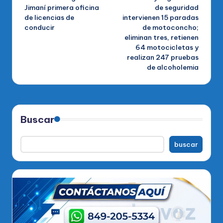
de
Jimaní primera oficina
de seguridad
de licencias de
intervienen 15 paradas
entradas
conducir
de motoconcho;
eliminan tres, retienen
64 motocicletas y
realizan 247 pruebas
de alcoholemia
Buscar
buscar