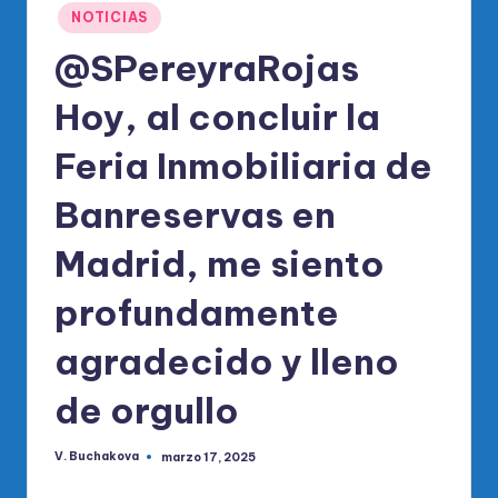
Publicado
NOTICIAS
en
@SPereyraRojas
Hoy, al concluir la
Feria Inmobiliaria de
Banreservas en
Madrid, me siento
profundamente
agradecido y lleno
de orgullo
V. Buchakova
marzo 17, 2025
Publicado
por