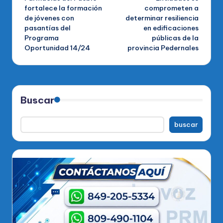
de
fortalece la formación
comprometen a
de jóvenes con
determinar resiliencia
entradas
pasantías del
en edificaciones
Programa
públicas de la
Oportunidad 14/24
provincia Pedernales
Buscar
buscar