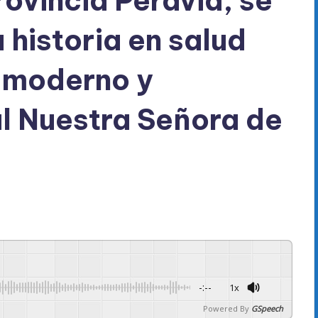
vincia Peravia, se
 historia en salud
l moderno y
l Nuestra Señora de
-:--
1x
Powered By
GSpeech