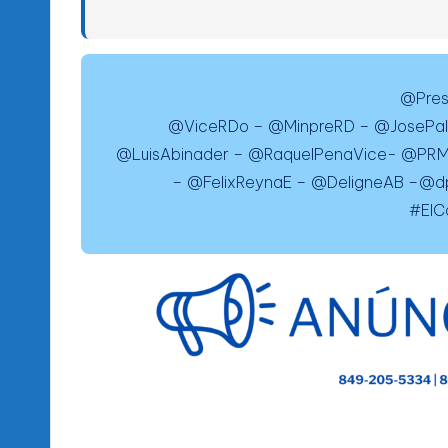
@Pres
@ViceRDo – @MinpreRD – @JosePal
@LuisAbinader – @RaquelPenaVice- @PRM_
– @FelixReynaE – @DeligneAB –@
#ElC