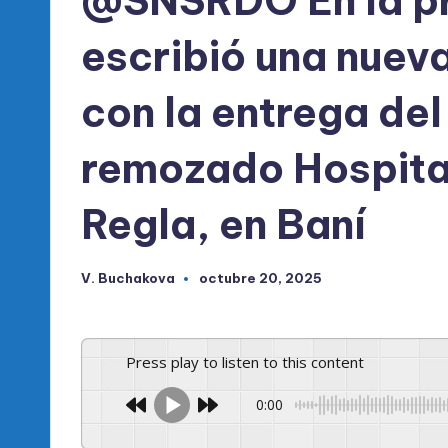
@SNSRDO En la pro
escribió una nueva
con la entrega de
remozado Hospita
Regla, en Baní
V. Buchakova
octubre 20, 2025
Publicado
por
Press play to listen to this content
0:00