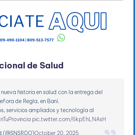
cional de Salud
a nueva historia en salud con la entrega del
ñora de Regla, en Baní.
s, servicios ampliados y tecnología al
TuProvincia
pic.twitter.com/6kpEhLNAsH
lud (@SNSRDO)
October 20, 2025