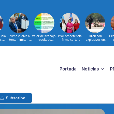
uela
Trump vuelve a
Valor del trabajo-
ProCompetencia
Dron con
Cre
icio
intentar limitar la
resultado
firma carta
explosivos en
es
ciudadanía por
CONSTANTE
compromiso para
Leipzig: hechos e
U
s
nacimiento
CERCANO A LA
obtener el Sello
interrogantes
GENTE frente a
Igualando RD
las aspiraciones
para el Sector
PERSONALES
Público
Portada
Noticias
P
Subscribe