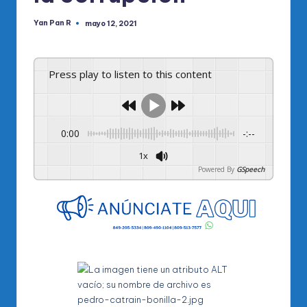
Yan Pan R
mayo 12, 2021
Publicado
por
Press play to listen to this content
0:00
-:--
1x
Powered By
GSpeech