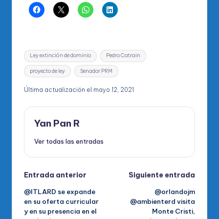
Etiquetas:
Ley extinción de dominio
Pedro Catrain
proyecto de ley
Senador PRM
Última actualización el mayo 12, 2021
Yan Pan R
Ver todas las entradas
Navegación
Entrada anterior
Siguiente entrada
@ITLARD se expande
@orlandojm
de
en su oferta curricular
@ambienterd visita
y en su presencia en el
Monte Cristi,
entradas