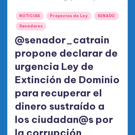
o
di
Publicado
NOTICIAS
Proyectos de Ley
SENADO
c
en
Senadores
o
@senador_catrain
O
fi
propone declarar de
ci
urgencia Ley de
al
Extinción de Dominio
d
el
para recuperar el
P
dinero sustraído a
R
los ciudadan@s por
M
la corrupción