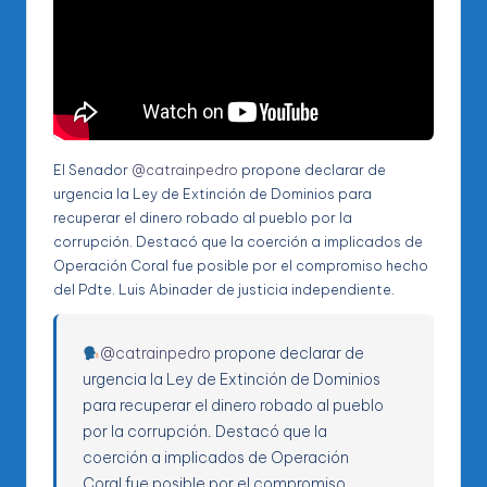
El Senador
@catrainpedro
propone declarar de
urgencia la Ley de Extinción de Dominios para
recuperar el dinero robado al pueblo por la
corrupción. Destacó que la coerción a implicados de
Operación Coral fue posible por el compromiso hecho
del Pdte. Luis Abinader de justicia independiente.
@catrainpedro
propone declarar de
urgencia la Ley de Extinción de Dominios
para recuperar el dinero robado al pueblo
por la corrupción. Destacó que la
coerción a implicados de Operación
Coral fue posible por el compromiso