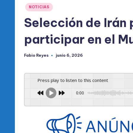
l
Publicado
NOTICIAS
d
en
Selección de Irán
e
participar en el 
l
P
Fabio Reyes
junio 6, 2026
Publicado
R
por
M
Press play to listen to this content
0:00