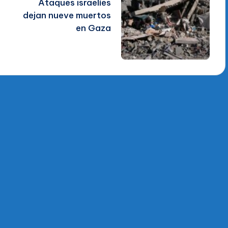
Ataques israelíes
dejan nueve muertos
en Gaza
La Voz Del PRM
. Derechos Reservados 2014 - 2026