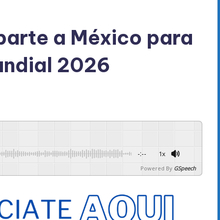
 parte a México para
Mundial 2026
-:--
1x
Powered By
GSpeech