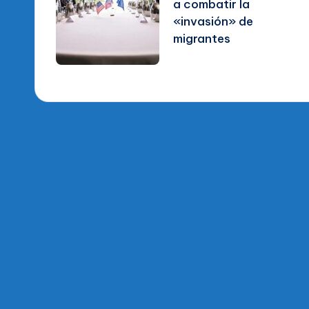
a combatir la
entradas
«invasión» de
migrantes