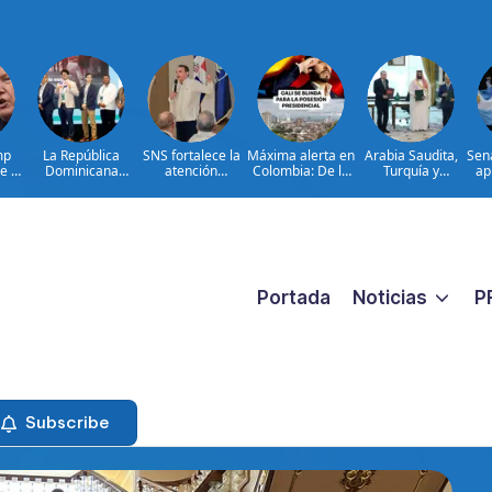
mp
La República
SNS fortalece la
Máxima alerta en
Arabia Saudita,
Sen
me en
Dominicana
atención
Colombia: De la
Turquía y
ap
 TPS
queda entre los
materno-infantil y
Espriella está en
Pakistán firman
ción
primeros lugares
neonatal con
Cali con un
pacto de defensa
en la Conectatón
nuevas
histórico
Regional de Salud
estrategias y
operativo de
Digital
avances en la Red
seguridad ante
Pública de Salud
Toma de
posesión
Portada
Noticias
P
Subscribe