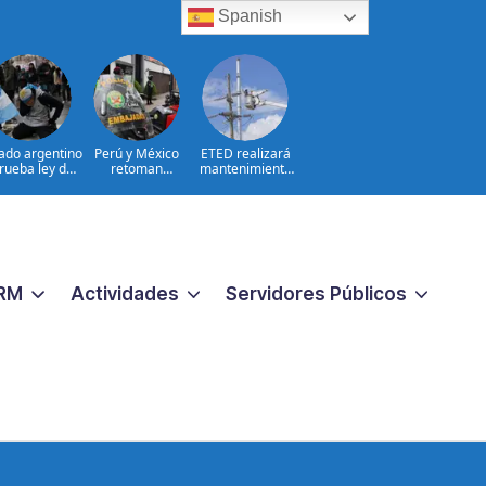
Spanish
ado argentino
Perú y México
ETED realizará
rueba ley de
retoman
mantenimiento
propiedad
relaciones con
correctivo en
privada
salvoconducto a
línea de
Chávez
transmisión de la
región Sur
RM
Actividades
Servidores Públicos