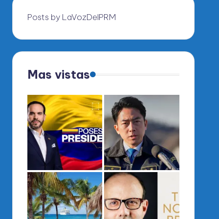
Posts by LaVozDelPRM
Mas vistas