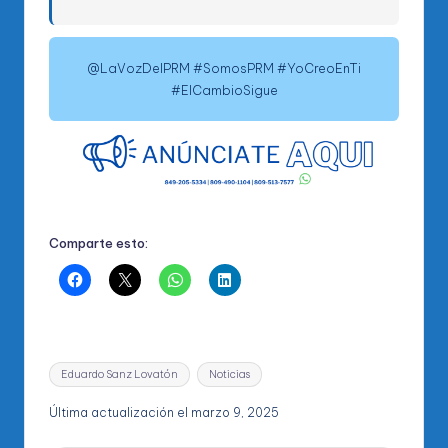
@LaVozDelPRM #SomosPRM #YoCreoEnTi
#ElCambioSigue
Comparte esto:
Etiquetas:
Eduardo Sanz Lovatón
Noticias
Última actualización el marzo 9, 2025