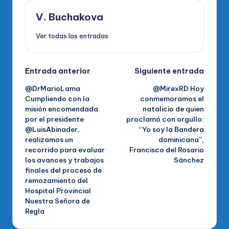
V. Buchakova
Ver todas las entradas
Navegación
Entrada anterior
Siguiente entrada
@DrMarioLama
@MirexRD Hoy
de
Cumpliendo con la
conmemoramos el
misión encomendada
natalicio de quien
entradas
por el presidente
proclamó con orgullo:
@LuisAbinader,
“Yo soy la Bandera
realizamos un
dominicana”,
recorrido para evaluar
Francisco del Rosario
los avances y trabajos
Sánchez
finales del proceso de
remozamiento del
Hospital Provincial
Nuestra Señora de
Regla