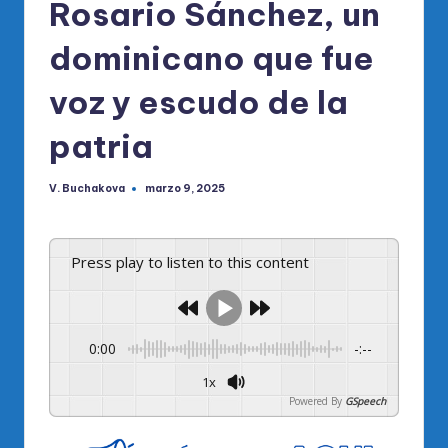
Rosario Sánchez, un
dominicano que fue
voz y escudo de la
patria
V. Buchakova
marzo 9, 2025
Publicado
por
Press play to listen to this content
0:00
-:--
1x
Powered By
GSpeech