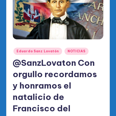
o
di
c
o
O
fi
Publicado
ci
Eduardo Sanz Lovatón
NOTICIAS
en
al
@SanzLovaton Con
d
orgullo recordamos
el
y honramos el
P
R
natalicio de
M
Francisco del