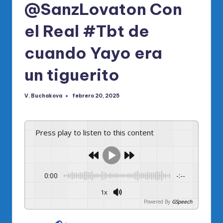
@SanzLovaton Con
el Real #Tbt de
cuando Yayo era
un tiguerito
V. Buchakova
febrero 20, 2025
Publicado
por
Press play to listen to this content
0:00
-:--
1x
Powered By
GSpeech