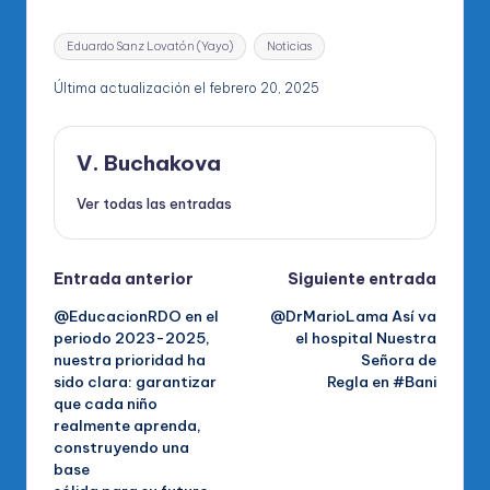
Etiquetas:
Eduardo Sanz Lovatón (Yayo)
Noticias
Última actualización el febrero 20, 2025
V. Buchakova
Ver todas las entradas
Navegación
Entrada anterior
Siguiente entrada
@EducacionRDO en el
@DrMarioLama Así va
de
periodo 2023-2025,
el hospital Nuestra
nuestra prioridad ha
Señora de
entradas
sido clara: garantizar
Regla en #Bani
que cada niño
realmente aprenda,
construyendo una
base