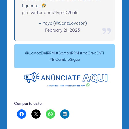
tiguerito…
pic.twitter.com/4vp7D2hafe
— Yayo (@SanzLovaton)
February 21, 2025
@LaVozDelPRM #SomosPRM #YoCreoEnTi
#ElCambioSigue
Comparte esto: