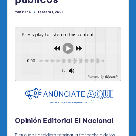
Yan Pan R
febrero 1, 2021
Publicado
por
Press play to listen to this content
0:00
-:--
1x
Powered By
GSpeech
Opinión Editorial El Nacional
Bien que se decidiera terminar la francachela de los