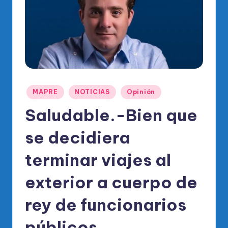
o
di
c
o
O
fi
Publicado
MAPRE
NOTICIAS
Opinión
ci
en
Saludable.-Bien que
al
se decidiera
d
el
terminar viajes al
P
exterior a cuerpo de
R
rey de funcionarios
M
públicos