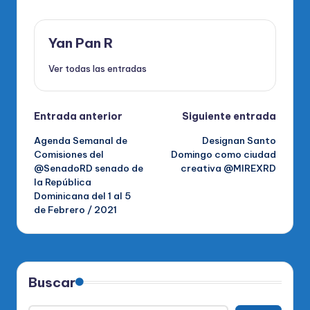
Yan Pan R
Ver todas las entradas
Navegación
Entrada anterior
Siguiente entrada
Agenda Semanal de
Designan Santo
de
Comisiones del
Domingo como ciudad
@SenadoRD senado de
creativa @MIREXRD
entradas
la República
Dominicana del 1 al 5
de Febrero / 2021
Buscar