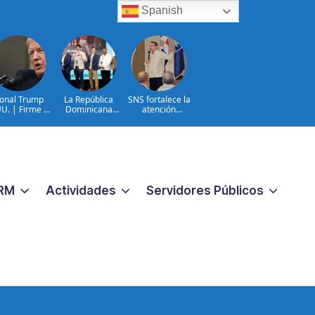
Spanish
onal Trump
La República
SNS fortalece la
U. | Firme en
Dominicana
atención
celación TPS
queda entre los
materno-infantil y
e inmigración
primeros lugares
neonatal con
ilegal
en la Conectatón
nuevas
Regional de Salud
estrategias y
Digital
avances en la Red
Pública de Salud
RM
Actividades
Servidores Públicos