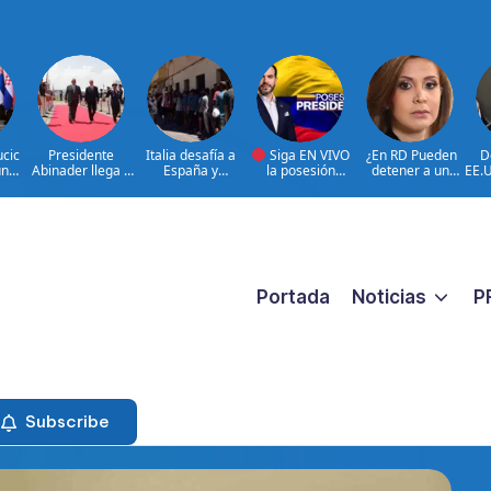
ucic
Presidente
Italia desafía a
Siga EN VIVO
¿En RD Pueden
D
un
Abinader llega a
España y
la posesión
detener a un
EE.U
ado
Cali para
mantiene
presidencial de
familiar porque
can
participar en la
suspensión
Abelardo de la
están buscando a
ant
transmisión de
Schengen
Espriella en la
un prófugo?
mando
ciudad de Cali,
@RosalbaRamos_
presidencial de
COLOMBIA
Fiscal General DN
Colombia
|@LuisAbinader
le responde
entre invitados de
honor
Portada
Noticias
P
Subscribe