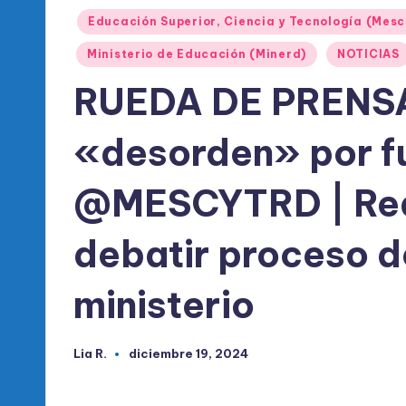
l
Publicado
Educación Superior, Ciencia y Tecnología (Mesc
d
en
Ministerio de Educación (Minerd)
NOTICIAS
e
RUEDA DE PRENSA 
l
«desorden» por fu
P
R
@MESCYTRD | Real
M
debatir proceso d
ministerio
Lia R.
diciembre 19, 2024
Publicado
por