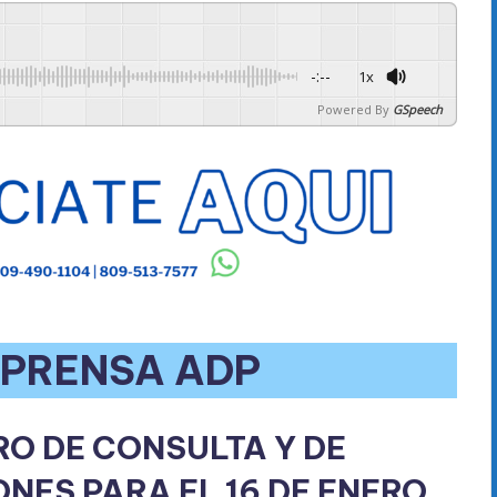
-:--
1x
Powered By
GSpeech
 PRENSA ADP
O DE CONSULTA Y DE
ONES PARA EL 16 DE ENERO