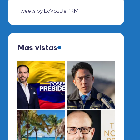
Tweets by LaVozDelPRM
Mas vistas