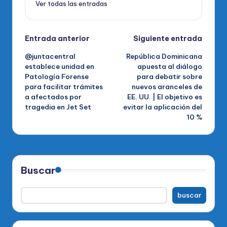
Ver todas las entradas
Navegación
Entrada anterior
Siguiente entrada
@juntacentral
República Dominicana
de
establece unidad en
apuesta al diálogo
Patología Forense
para debatir sobre
entradas
para facilitar trámites
nuevos aranceles de
a afectados por
EE. UU. | El objetivo es
tragedia en Jet Set
evitar la aplicación del
10 %
Buscar
buscar