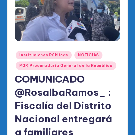
o
di
c
o
O
fi
Publicado
Instituciones Públicas
NOTICIAS
ci
en
PGR Procuraduría General de la República
al
COMUNICADO
d
el
@RosalbaRamos_ :
P
Fiscalía del Distrito
R
Nacional entregará
M
a familiares