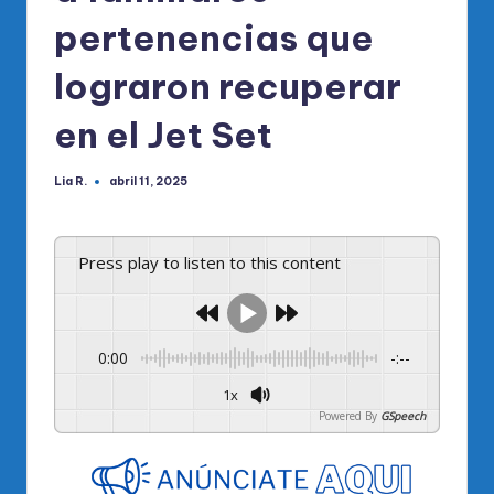
pertenencias que
lograron recuperar
en el Jet Set
Lia R.
abril 11, 2025
Publicado
por
Press play to listen to this content
0:00
-:--
1x
Powered By
GSpeech