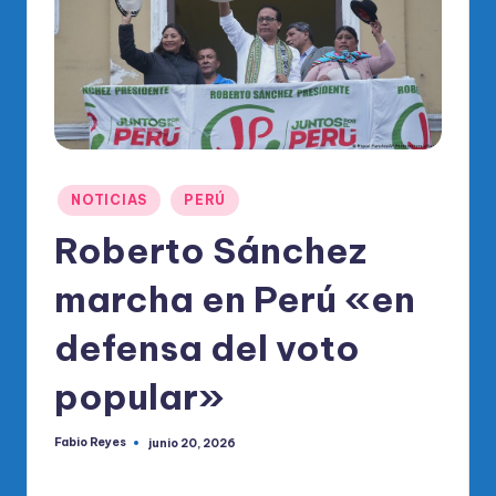
o
di
c
o
O
fi
Publicado
NOTICIAS
PERÚ
ci
en
Roberto Sánchez
al
marcha en Perú «en
d
el
defensa del voto
P
popular»
R
M
Fabio Reyes
junio 20, 2026
Publicado
por