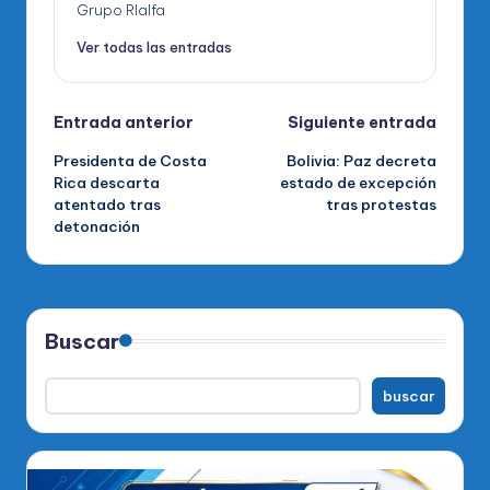
Grupo RIalfa
Ver todas las entradas
Navegación
Entrada anterior
Siguiente entrada
Presidenta de Costa
Bolivia: Paz decreta
de
Rica descarta
estado de excepción
atentado tras
tras protestas
entradas
detonación
Buscar
buscar