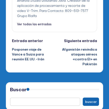
Android Studio utilizando Java. Creador de la
aplicación de procesamiento y recorte de
video V-Trim. Para Contacto: 809-513-7577
Grupo RIalfa
Ver todas las entradas
Navegación
Entrada anterior
Siguiente entrada
Posponen viaje de
Afganistán reivindica
de
Vance a Suiza para
ataques aéreos
reunión EE.UU.-Irán
«contra EI» en
entradas
Pakistán
Buscar
buscar