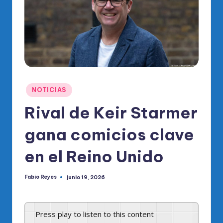
o
di
c
o
O
fi
Publicado
NOTICIAS
ci
en
Rival de Keir Starmer
al
gana comicios clave
d
el
en el Reino Unido
P
Fabio Reyes
junio 19, 2026
R
Publicado
por
M
Press play to listen to this content