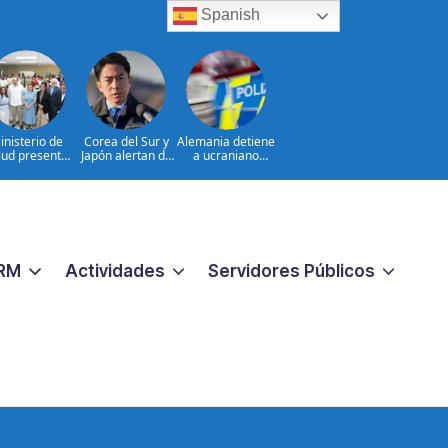
Spanish
inisterio de
Corea del Sur y
Alemania detiene
lud presenta
Japón alertan de
a ucraniano
sultados de
misil balístico
acusado de
luación para
norcoreano
espionaje
rtalecer las
es Integradas
 Servicios de
lud en Cibao
Sur
RM
Actividades
Servidores Públicos