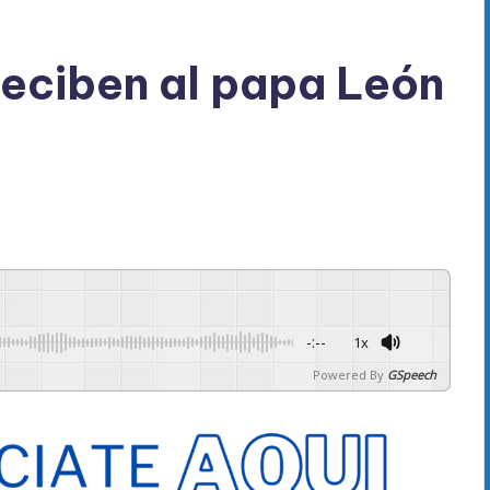
eciben al papa León
-:--
1x
Powered By
GSpeech