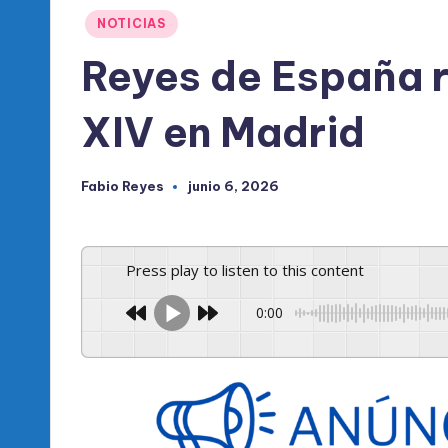
l
Publicado
NOTICIAS
d
en
Reyes de España r
e
XIV en Madrid
l
P
Fabio Reyes
junio 6, 2026
Publicado
R
por
M
Press play to listen to this content
0:00