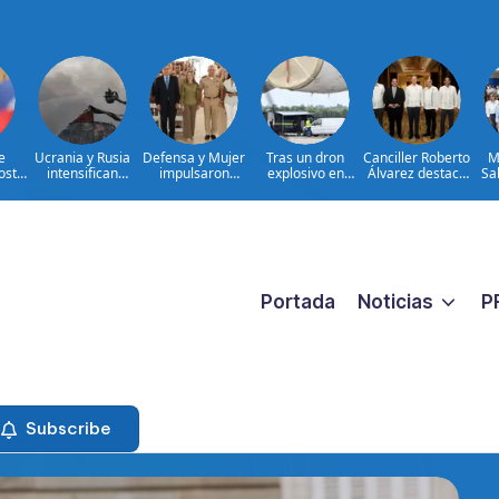
e
Ucrania y Rusia
Defensa y Mujer
Tras un dron
Canciller Roberto
M
osta
intensifican
impulsaron
explosivo en
Álvarez destaca
Sa
ofensivas de
consulta nacional
aeropuerto,
oportunidad
re
 en
largo alcance
con cientos de
Alemania busca
histórica para
eva
hombres
otro
fortalecer el
fo
militares
comercio y las
Red
inversiones entre
de
República
Sa
Dominicana y
México
Portada
Noticias
P
Subscribe