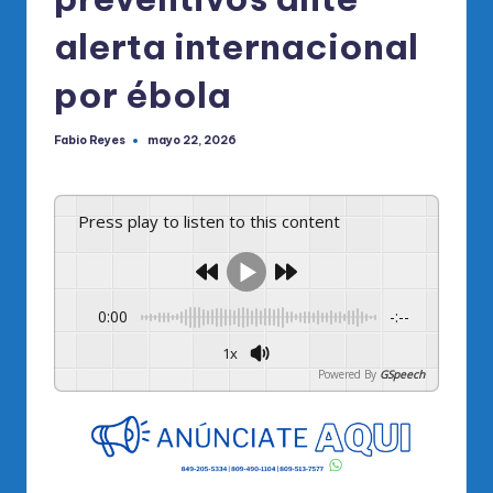
alerta internacional
por ébola
Fabio Reyes
mayo 22, 2026
Publicado
por
Press play to listen to this content
0:00
-:--
1x
Powered By
GSpeech