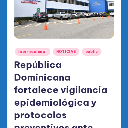
o
di
c
o
O
fi
Publicado
Internacional
NOTICIAS
public
ci
en
República
al
Dominicana
d
el
fortalece vigilancia
P
epidemiológica y
R
protocolos
M
preventivos ante