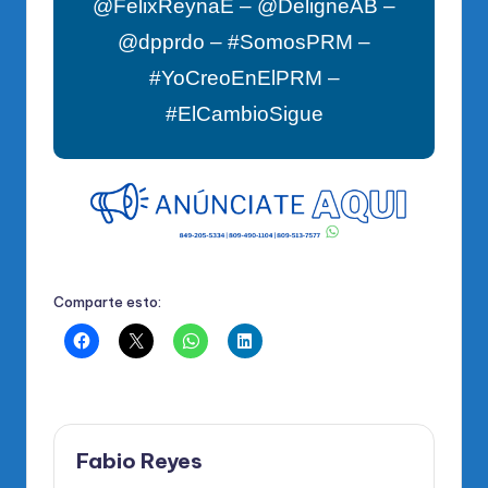
@FelixReynaE – @DeligneAB –
@dpprdo – #SomosPRM –
#YoCreoEnElPRM –
#ElCambioSigue
Comparte esto:
Fabio Reyes