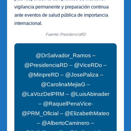
vigilancia permanente y preparación continua
ante eventos de salud pública de importancia
internacional.
Fuente:
PresidenciaRD
@DrSalvador_Ramos –
@PresidenciaRD – @ViceRDo –
@MinpreRD – @JosePaliza –
@CarolinaMejiaG –
@LaVozDelPRM – @LuisAbinader
– @RaquelPenaVice-
@PRM_Oficial – @ElizabethMateo
– @AlbertoCaminero –