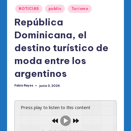
o
Publicado
di
NOTICIAS
public
Turismo
en
c
República
o
Dominicana, el
O
destino turístico de
fi
ci
moda entre los
al
argentinos
d
el
Fabio Reyes
junio 3, 2026
Publicado
por
P
R
Press play to listen to this content
M