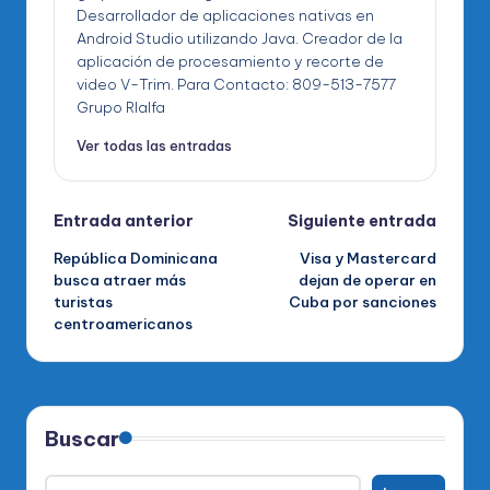
Desarrollador de aplicaciones nativas en
Android Studio utilizando Java. Creador de la
aplicación de procesamiento y recorte de
video V-Trim. Para Contacto: 809-513-7577
Grupo RIalfa
Ver todas las entradas
Navegación
Entrada anterior
Siguiente entrada
República Dominicana
Visa y Mastercard
de
busca atraer más
dejan de operar en
turistas
Cuba por sanciones
entradas
centroamericanos
Buscar