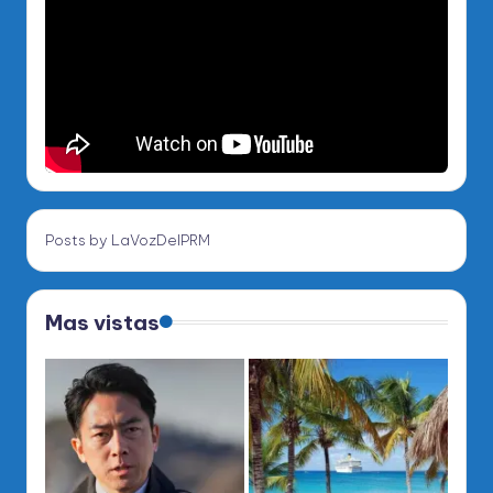
Posts by LaVozDelPRM
Mas vistas