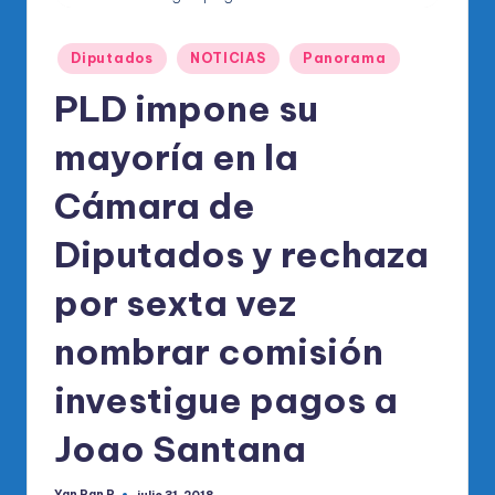
o
di
Publicado
Diputados
NOTICIAS
Panorama
c
en
PLD impone su
o
O
mayoría en la
fi
Cámara de
ci
Diputados y rechaza
al
d
por sexta vez
el
nombrar comisión
P
investigue pagos a
R
M
Joao Santana
Yan Pan R