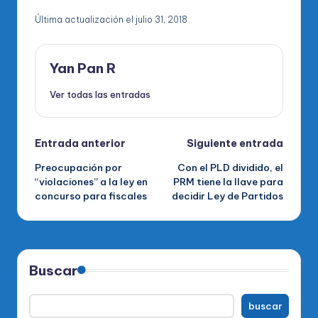
Última actualización el julio 31, 2018
Yan Pan R
Ver todas las entradas
Navegación
Entrada anterior
Siguiente entrada
Preocupación por
Con el PLD dividido, el
de
“violaciones” a la ley en
PRM tiene la llave para
concurso para fiscales
decidir Ley de Partidos
entradas
Buscar
buscar