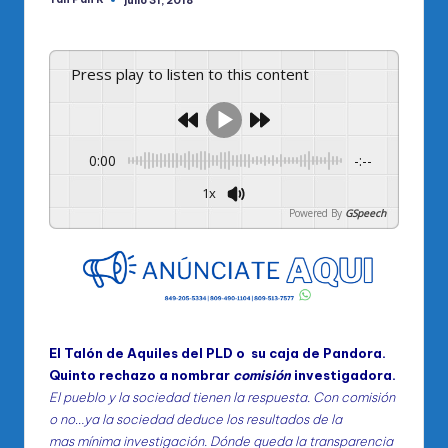
julio 31, 2018
Publicado
por
Press play to listen to this content
0:00
-:--
1x
Powered By
GSpeech
El Talón de Aquiles del PLD o su caja de Pandora.
Quinto rechazo a nombrar
comisión
investigadora.
El pueblo y la sociedad tienen la respuesta. Con comisión
o no…ya la sociedad deduce los resultados de la
mas
mínima
investigación. Dónde queda la transparencia