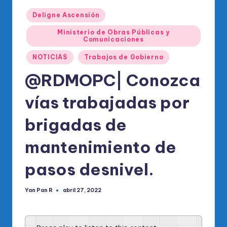
o
Publicado
di
Deligne Ascensión
en
c
Ministerio de Obras Públicas y
Comunicaciones
o
NOTICIAS
Trabajos de Gobierno
O
@RDMOPC| Conozca
fi
vías trabajadas por
ci
al
brigadas de
d
mantenimiento de
el
pasos desnivel.
P
R
Yan Pan R
abril 27, 2022
Publicado
M
por