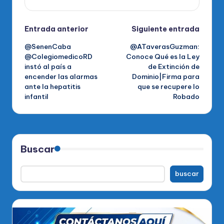
Navegación
Entrada anterior
Siguiente entrada
@SenenCaba
@ATaverasGuzman:
de
@ColegiomedicoRD
Conoce Qué es la Ley
instó al país a
de Extinción de
entradas
encender las alarmas
Dominio|Firma para
ante la hepatitis
que se recupere lo
infantil
Robado
Buscar
buscar