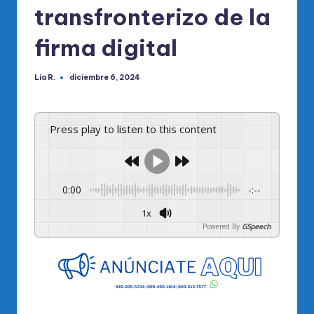
transfronterizo de la
firma digital
Lia R.
diciembre 6, 2024
Publicado
por
Press play to listen to this content
0:00
-:--
1x
Powered By
GSpeech