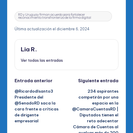
Etiquetas:
RD y Uruguay firman acuerdo para fortalecer
reconocimiento transfronterizo de la firma digital
Última actualización el diciembre 6, 2024
Lia R.
Ver todas las entradas
Navegación
Entrada anterior
Siguiente entrada
@Ricardodlsanto3
234 aspirantes
de
Presidente del
competirán por una
@SenadoRD saca la
espacio en la
entradas
cara frente a críticas
@CamaraCuentasRD |
de dirigente
Diputados tienen el
empresarial
reto adecentar
Cámara de Cuentas al
evaluar más de 200