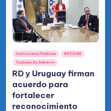
o
di
c
o
O
fi
ci
Publicado
Instituciones Públicas
NOTICIAS
al
en
Trabajos de Gobierno
d
RD y Uruguay firman
el
P
acuerdo para
R
fortalecer
M
reconocimiento