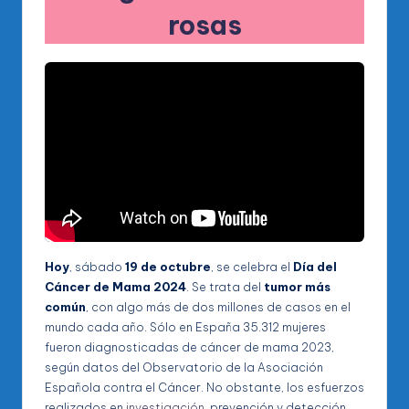
rosas
Hoy
, sábado
19 de octubre
, se celebra el
Día del
Cáncer de Mama 2024
. Se trata del
tumor más
común
, con algo más de dos millones de casos en el
mundo cada año. Sólo en España 35.312 mujeres
fueron diagnosticadas de cáncer de mama 2023,
según datos del Observatorio de la Asociación
Española contra el Cáncer. No obstante, los esfuerzos
realizados en
investigación
, prevención y detección