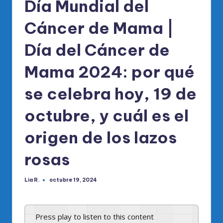
Día Mundial del
Cáncer de Mama |
Día del Cáncer de
Mama 2024: por qué
se celebra hoy, 19 de
octubre, y cuál es el
origen de los lazos
rosas
Lia R.
octubre 19, 2024
Publicado
por
Press play to listen to this content