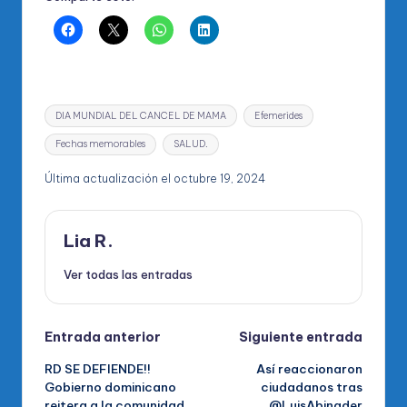
Etiquetas:
DIA MUNDIAL DEL CANCEL DE MAMA
Efemerides
Fechas memorables
SALUD.
Última actualización el octubre 19, 2024
Lia R.
Ver todas las entradas
Navegación
Entrada anterior
Siguiente entrada
RD SE DEFIENDE!!
Así reaccionaron
de
Gobierno dominicano
ciudadanos tras
reitera a la comunidad
@LuisAbinader