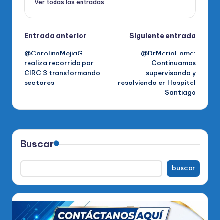
Ver todas las entradas
Navegación
Entrada anterior
Siguiente entrada
@CarolinaMejiaG
@DrMarioLama:
de
realiza recorrido por
Continuamos
CIRC 3 transformando
supervisando y
entradas
sectores
resolviendo en Hospital
Santiago
Buscar
buscar