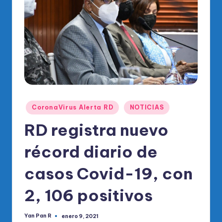
o
di
c
o
O
fi
ci
Publicado
CoronaVirus Alerta RD
NOTICIAS
al
en
RD registra nuevo
d
el
récord diario de
P
casos Covid-19, con
R
2, 106 positivos
M
Yan Pan R
enero 9, 2021
Publicado