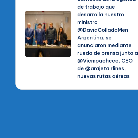
de trabajo que
entradas
desarrolla nuestro
ministro
@DavidColladoMen
Argentina, se
anunciaron mediante
rueda de prensa junto a
@Vicmpacheco, CEO
de @arajetairlines,
nuevas rutas aéreas