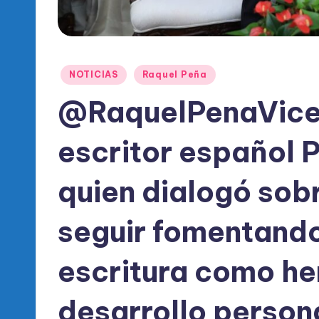
l
d
e
Publicado
NOTICIAS
Raquel Peña
l
en
@RaquelPenaVice r
P
escritor español 
R
M
quien dialogó sob
seguir fomentando 
escritura como he
desarrollo persona