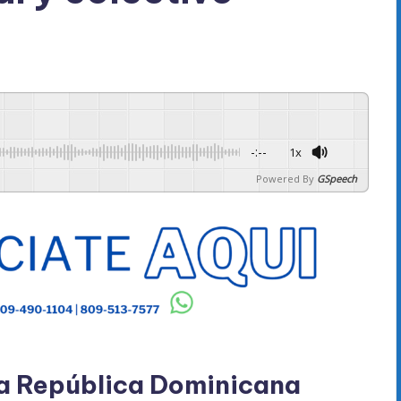
-:--
1x
Powered By
GSpeech
la República Dominicana