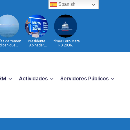
Spanish
íes de Yemen
Presidente
Primer Foro Meta
dicen que
Abinader
RD 2036.
tacaron dos
participa en
petroleros
primer Foro Meta
sauditas
RD 2036 con
miras a impulsar
el crecimiento
económico
RM
Actividades
Servidores Públicos