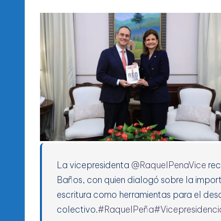
La vicepresidenta
@RaquelPenaVice
rec
Baños, con quien dialogó sobre la import
escritura como herramientas para el desa
colectivo.
#RaquelPeña
#Vicepresidenc