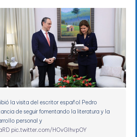
ibió la visita del escritor español Pedro
ancia de seguir fomentando la literatura y la
rrollo personal y
iaRD
pic.twitter.com/HOvGIhvpOY