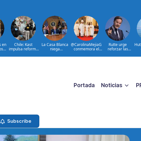
s en
Chile: Kast
La Casa Blanca
@CarolinaMejiaG
Rutte urge
Hut
os
impulsa reforma
niega
conmemora el
reforzar las
l
para combatir
encontronazo
528 aniversario
defensas aéreas
a
e
crimen
entre Trump y
de Santo
ucranianas
organizado
Hegseth
Domingo
Portada
Noticias
P
Subscribe