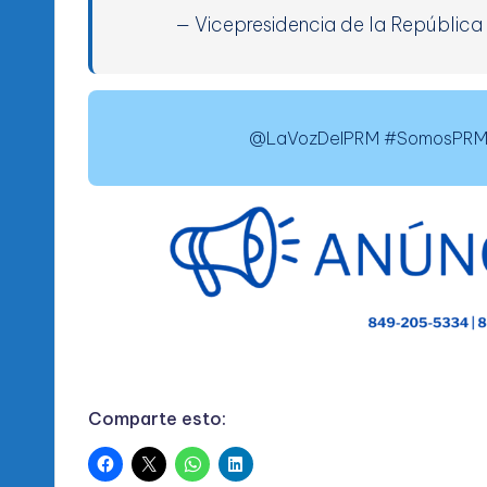
— Vicepresidencia de la Repúblic
@LaVozDelPRM #SomosPRM 
Comparte esto: