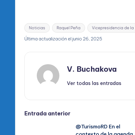
Noticias
Raquel Peña
Vicepresidencia de la
Etiquetas:
Última actualización el junio 26, 2025
V. Buchakova
Ver todas las entradas
Navegación
Entrada anterior
@TurismoRD En el
de
contexto de la agenda