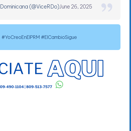
a Dominicana (@ViceRDo)
June 26, 2025
#YoCreoEnElPRM #ElCambioSigue