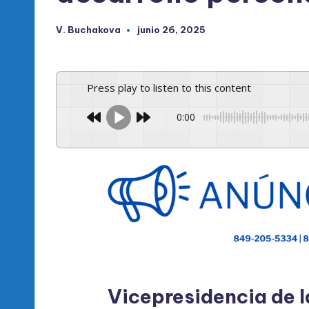
V. Buchakova
junio 26, 2025
Publicado
por
Press play to listen to this content
0:00
Vicepresidencia de 