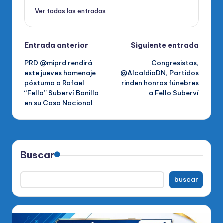
Ver todas las entradas
Navegación
Entrada anterior
Siguiente entrada
PRD @miprd rendirá
Congresistas,
de
este jueves homenaje
@AlcaldiaDN, Partidos
póstumo a Rafael
rinden honras fúnebres
entradas
“Fello” Suberví Bonilla
a Fello Suberví
en su Casa Nacional
Buscar
buscar