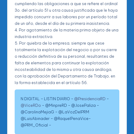
cumpliendo las obligaciones a que se refiere el ordinal
3o. del artículo 51 u otra causa justificada que le haya
impedido concurrir a sus labores por un período total
de un año, desde el día de su primera inasistencia.
4. Por agotamiento de la materia prima objeto de una
industria extractiva.
5. Por quiebra de la empresa, siempre que cese
totalmente la explotación del negocio o por su cierre
o reducción definitiva de su personal, resultantes de
falta de elementos para continuar la explotación
incosteabilidad de la misma u otra causa análoga,
con la aprobación del Departamento de Trabajo, en
la forma establecida en el artículo 56.
N DIGITAL – LISTIN DIARIO –
@PresidenciaRD
–
@ViceRDo
– @MinpreRD – @JosePaliza –
@CarolinaMejiaG – @LaVozDelPRM
@LuisAbinader – @RaquelPenaVice-
@PRM_Oficial –