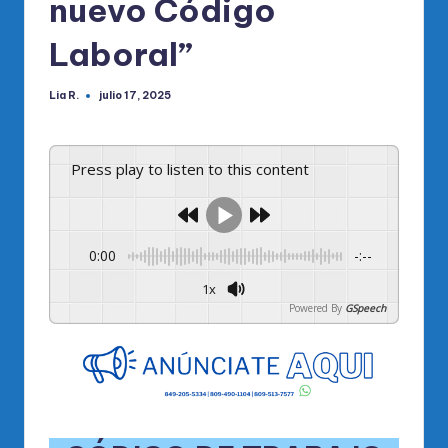
nuevo Código
Laboral”
Lia R.
julio 17, 2025
Publicado
por
Press play to listen to this content
0:00
-:--
1x
Powered By
GSpeech