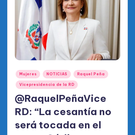
o
di
c
o
O
fi
ci
al
Publicado
Mujeres
NOTICIAS
Raquel Peña
d
en
Vicepresidencia de la RD
el
@RaquelPeñaVice
P
RD: “La cesantía no
R
M
será tocada en el