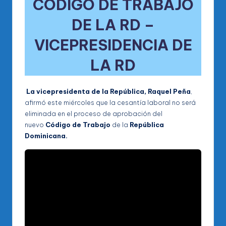
CÓDIGO DE TRABAJO
DE LA RD –
VICEPRESIDENCIA DE
LA RD
La vicepresidenta de la República, Raquel Peña
,
afirmó este miércoles que la cesantía laboral no será
eliminada en el proceso de aprobación del
nuevo
Código de Trabajo
de la
República
Dominicana.