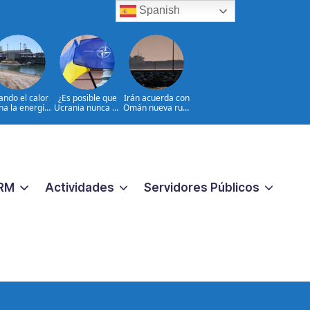
Spanish
ndo el calor
¿Es posible que
Irán acuerda con
na la energía
Ucrania nunca se
Omán nueva ruta
nuclear en
incorpore a la
en Ormuz
Europa
OTAN?
RM
Actividades
Servidores Públicos