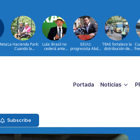
Meta
La Hacienda Park:
Lula: Brasil no
EEUU:
TRAE fortalece la
Cua
Cuando la
cederá ante
progresista Abdul
distribución de
fre
aventura cuenta
injerencias
El-Sayed gana
autobuses en
la historia del
extranjeras
primarias en
todo el país de
campo
Míchigan
cara al inicio del
dominicano
año 2026-2027
Portada
Noticias
P
Subscribe