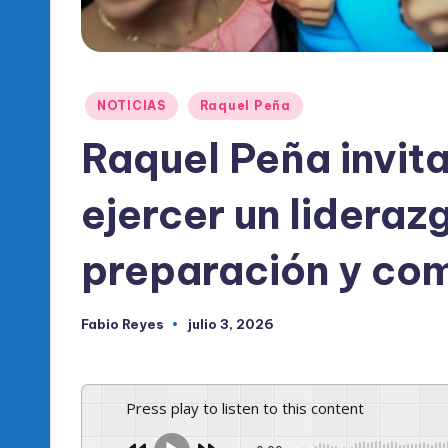
l
d
e
Publicado
NOTICIAS
Raquel Peña
l
en
Raquel Peña invita
P
ejercer un lideraz
R
M
preparación y com
Fabio Reyes
julio 3, 2026
Publicado
por
Press play to listen to this content