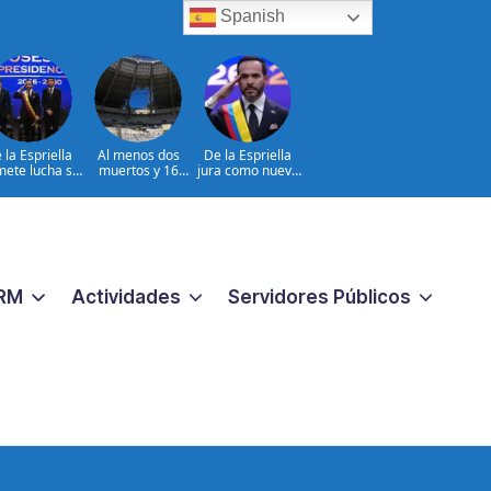
Spanish
 la Espriella
Al menos dos
De la Espriella
ete lucha sin
muertos y 16
jura como nuevo
tregua al
heridos en
presidente de
coterrorismo
ataques rusos a
Colombia
Ucrania
RM
Actividades
Servidores Públicos