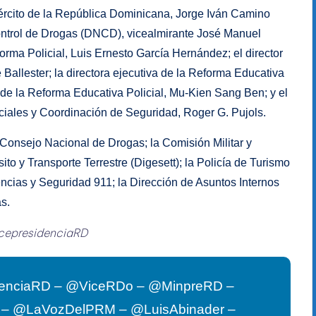
ército de la República Dominicana, Jorge Iván Camino
Control de Drogas (DNCD), vicealmirante José Manuel
orma Policial, Luis Ernesto García Hernández; el director
 Ballester; la directora ejecutiva de la Reforma Educativa
a de la Reforma Educativa Policial, Mu-Kien Sang Ben; y el
ciales y Coordinación de Seguridad, Roger G. Pujols.
Consejo Nacional de Drogas; la Comisión Militar y
ito y Transporte Terrestre (Digesett); la Policía de Turismo
encias y Seguridad 911; la Dirección de Asuntos Internos
as.
cepresidenciaRD
enciaRD – @ViceRDo – @MinpreRD –
G – @LaVozDelPRM – @LuisAbinader –