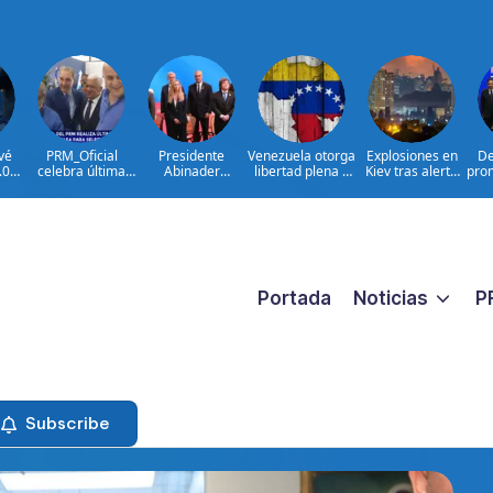
vé
PRM_Oficial
Presidente
Venezuela otorga
Explosiones en
De
.000
celebra última
Abinader
libertad plena a
Kiev tras alerta
prom
en
reunión
concluye agenda
jueza María
por misiles
mbia
preparatoria
en Colombia y
Lourdes Afiuni
balísticos
nar
antes de
sale hacia la
asamblea para
República
seleccionar
Dominicana tras
autoridades
toma de posesión
de Abelardo de la
Espriella
Portada
Noticias
P
Subscribe