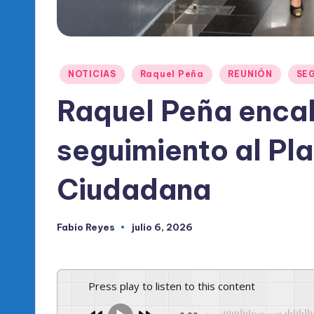
l
d
e
Publicado
NOTICIAS
Raquel Peña
REUNIÓN
SE
l
en
Raquel Peña enca
P
seguimiento al Pl
R
M
Ciudadana
Fabio Reyes
julio 6, 2026
Publicado
por
Press play to listen to this content