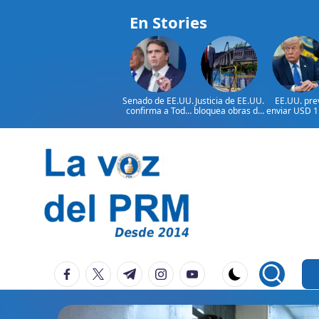
En Stories
Senado de EE.UU.
Justicia de EE.UU.
EE.UU. pre
confirma a Todd
bloquea obras del
enviar USD 1
Blanche como
salón de baile de
millones 
fiscal general
Trump
ayuda a Colo
Saltar
al
contenido
P
La
facebook.com
twitter.com
t.me
instagram.com
youtube.com
Voz
e
Del
ri
PRM