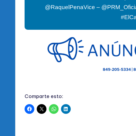
@RaquelPenaVice – @PRM_Ofici
#ElC
Comparte esto: