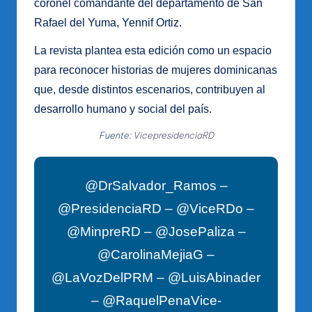
coronel comandante del departamento de San
Rafael del Yuma, Yennif Ortiz.
La revista plantea esta edición como un espacio
para reconocer historias de mujeres dominicanas
que, desde distintos escenarios, contribuyen al
desarrollo humano y social del país.
Fuente:
VicepresidenciaRD
@DrSalvador_Ramos –
@PresidenciaRD – @ViceRDo –
@MinpreRD – @JosePaliza –
@CarolinaMejiaG –
@LaVozDelPRM – @LuisAbinader
– @RaquelPenaVice-