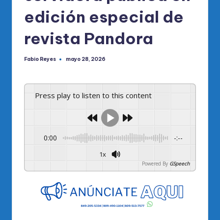
edición especial de
revista Pandora
Fabio Reyes
mayo 28, 2026
Publicado
por
Press play to listen to this content
0:00
-:--
1x
Powered By
GSpeech