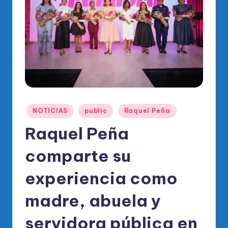
o
di
c
o
O
fi
ci
Publicado
NOTICIAS
public
Raquel Peña
al
en
Raquel Peña
d
el
comparte su
P
experiencia como
R
madre, abuela y
M
servidora pública en