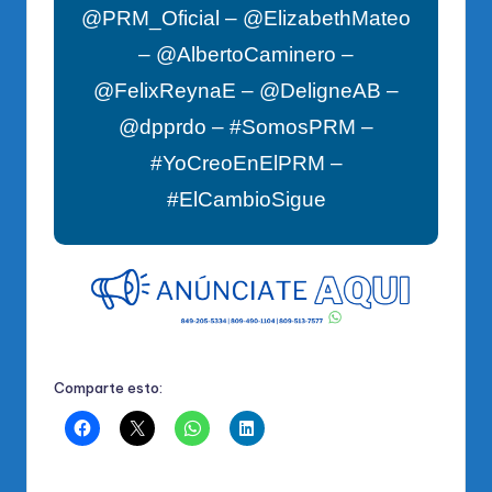
@PRM_Oficial – @ElizabethMateo
– @AlbertoCaminero –
@FelixReynaE – @DeligneAB –
@dpprdo – #SomosPRM –
#YoCreoEnElPRM –
#ElCambioSigue
Comparte esto: