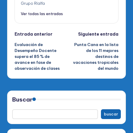
Grupo RIalfa
Ver todas las entradas
Navegación
Entrada anterior
Siguiente entrada
Evaluación de
Punta Cana en la lista
de
Desempeño Docente
de los 11 mejores
supera el 85 % de
destinos de
entradas
avance en fase de
vacaciones tropicales
observación de clases
del mundo
Buscar
buscar