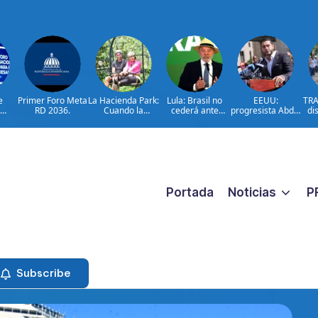
e
Primer Foro Meta
La Hacienda Park:
Lula: Brasil no
EEUU:
TRA
RD 2036.
Cuando la
cederá ante
progresista Abdul
di
en
aventura cuenta
injerencias
El-Sayed gana
a
Meta
la historia del
extranjeras
primarias en
to
on
campo
Míchigan
car
lsar
dominicano
añ
nto
o
Portada
Noticias
P
Subscribe