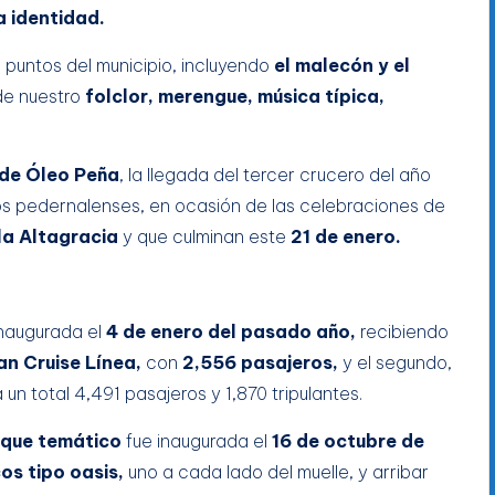
a identidad.
s puntos del municipio, incluyendo
el malecón y el
de nuestro
folclor, merengue, música típica,
 de Óleo Peña
, la llegada del tercer crucero del año
los pedernalenses, en ocasión de las celebraciones de
la Altagracia
y que culminan este
21 de enero.
inaugurada el
4 de enero del pasado año,
recibiendo
n Cruise Línea,
con
2,556 pasajeros,
y el segundo,
a un total 4,491 pasajeros y 1,870 tripulantes.
que temático
fue inaugurada el
16 de octubre de
os tipo oasis,
uno a cada lado del muelle, y arribar