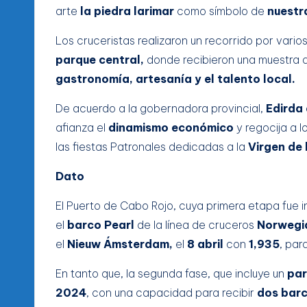
arte
la piedra larimar
como símbolo de
nuestr
Los cruceristas realizaron un recorrido por vario
parque central,
donde recibieron una muestra 
gastronomía, artesanía y el talento local.
De acuerdo a la gobernadora provincial,
Edirda
afianza el
dinamismo económico
y regocija a 
las fiestas Patronales dedicadas a la
Virgen de 
Dato
El Puerto de Cabo Rojo, cuya primera etapa fue 
el
barco Pearl
de la línea de cruceros
Norwegia
el
Nieuw Ámsterdam,
el
8 abril
con
1,935
, par
En tanto que, la segunda fase, que incluye un
par
2024
, con una capacidad para recibir
dos barc