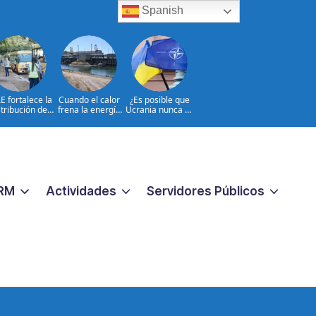
Spanish
E fortalece la
Cuando el calor
¿Es posible que
stribución de
frena la energía
Ucrania nunca se
utobuses en
nuclear en
incorpore a la
do el país de
Europa
OTAN?
a al inicio del
o 2026-2027
RM
Actividades
Servidores Públicos