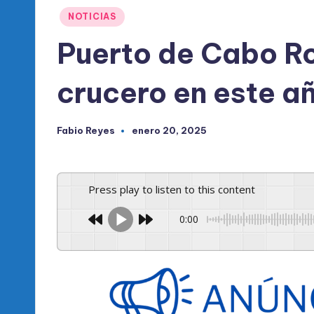
l
Publicado
NOTICIAS
d
en
Puerto de Cabo Ro
e
crucero en este a
l
P
Fabio Reyes
enero 20, 2025
Publicado
R
por
M
Press play to listen to this content
0:00