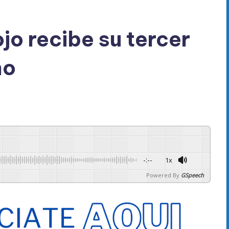
jo recibe su tercer
ño
-:--
1x
Powered By
GSpeech