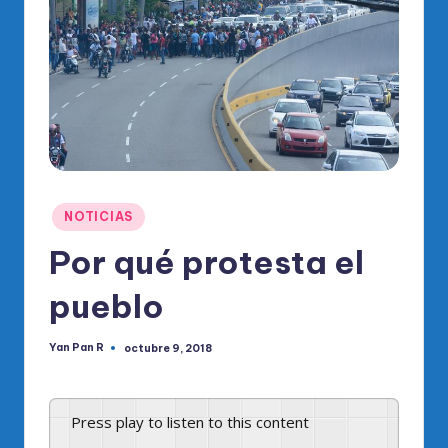
o
di
c
o
O
fi
ci
Publicado
NOTICIAS
al
en
Por qué protesta el
d
el
pueblo
P
Yan Pan R
octubre 9, 2018
Publicado
R
por
M
Press play to listen to this content