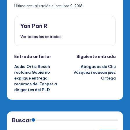
Última actualización el octubre 9, 2018
Yan Pan R
Ver todas las entradas
Navegación
Entrada anterior
Siguiente entrada
Audio Ortiz Bosch
Abogados de Chu
de
reclama Gobierno
Vásquez recusan juez
explique entrega
Ortega
entradas
recursos del Fonper a
dirigentes del PLD
Buscar