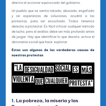
directa al accionar equivocado del gobierno.
Un pueblo que se sienta robado, abusado, engañado
y sin esperanzas de soluciones, acudirá a las
protestas, para ser escuchado. Todos tenemos
derecho a protestar. Es fácil criticar cualquier método
de lucha, pero el análisis debe ser más profundo antes
de juzgar. Hay que identificar lo que desata, activa el
detonante social que hace explotar.
Éstas son algunas de las verdaderas causas de
nuestras protestas
1. La pobreza, la miseria y las