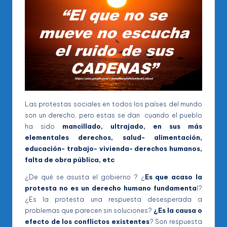
Las protestas sociales en todos los países del mundo
son un derecho, pero estas se dan cuando el pueblo
ha sido
mancillado, ultrajado, en sus más
elementales derechos, salud- alimentación,
educación- trabajo- vivienda- derechos humanos,
falta de obra pública, etc
¿De qué se asusta el gobierno ? ¿
Es que acaso la
protesta no es un derecho humano fundamenta
l?
¿Es la protesta una respuesta desesperada a
problemas que parecen sin soluciones?
¿Es la causa o
efecto de los conflictos existentes
? Son respuesta