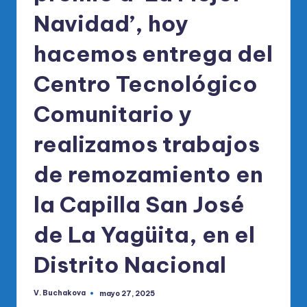
Navidad’, hoy
hacemos entrega del
Centro Tecnológico
Comunitario y
realizamos trabajos
de remozamiento en
la Capilla San José
de La Yagüita, en el
Distrito Nacional
V. Buchakova
mayo 27, 2025
Publicado
por