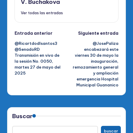
V. Buchakova
Ver todas las entradas
Navegación
Entrada anterior
Siguiente entrada
@Ricartdodlsantos3
@JosePaliza
de
@SenadoRD
encabezará este
Transmisión en vivo de
viernes 30 de mayo la
entradas
la sesión No. 0050,
inauguración,
martes 27 de mayo del
remozamiento general
2025
y ampliación
emergencia Hospital
Municipal Guananico
Buscar
buscar