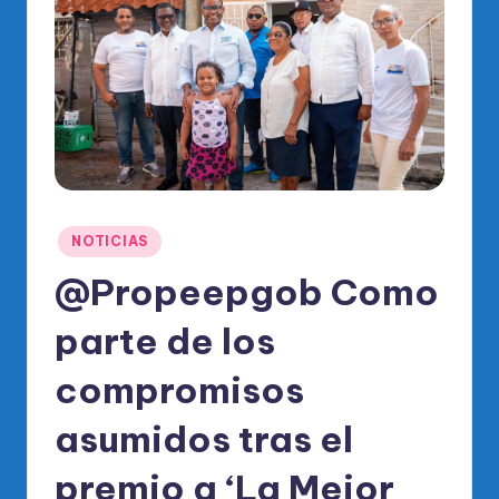
o
di
c
o
O
fi
ci
Publicado
NOTICIAS
al
en
@Propeepgob Como
d
el
parte de los
P
compromisos
R
asumidos tras el
M
premio a ‘La Mejor