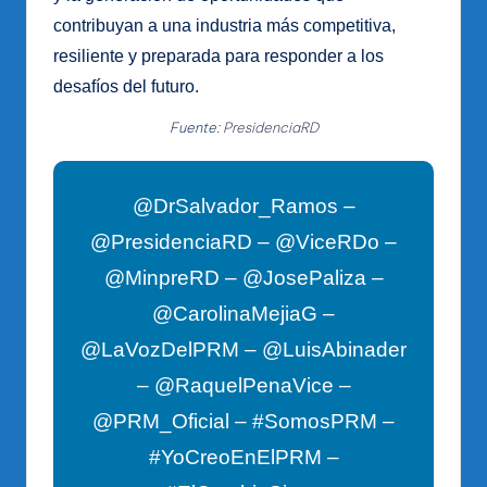
contribuyan a una industria más competitiva,
resiliente y preparada para responder a los
desafíos del futuro.
Fuente:
PresidenciaRD
@DrSalvador_Ramos –
@PresidenciaRD – @ViceRDo –
@MinpreRD – @JosePaliza –
@CarolinaMejiaG –
@LaVozDelPRM – @LuisAbinader
– @RaquelPenaVice –
@PRM_Oficial – #SomosPRM –
#YoCreoEnElPRM –