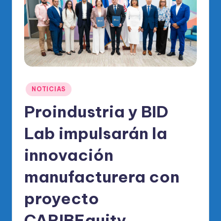
o
di
c
o
O
fi
Publicado
NOTICIAS
ci
en
Proindustria y BID
al
Lab impulsarán la
d
el
innovación
P
manufacturera con
R
proyecto
M
CARIBEquity