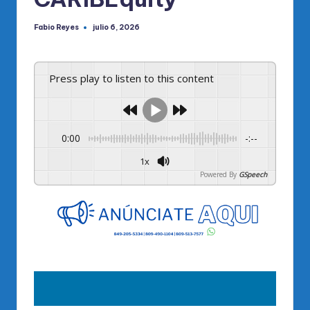
Fabio Reyes
julio 6, 2026
Publicado
por
Press play to listen to this content
0:00
-:--
1x
Powered By
GSpeech