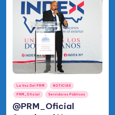
o
di
c
o
O
fi
ci
al
d
el
P
Publicado
La Voz Del PRM
NOTICIAS
en
R
PRM_Oficial
Servidores Públicos
M
@PRM_Oficial