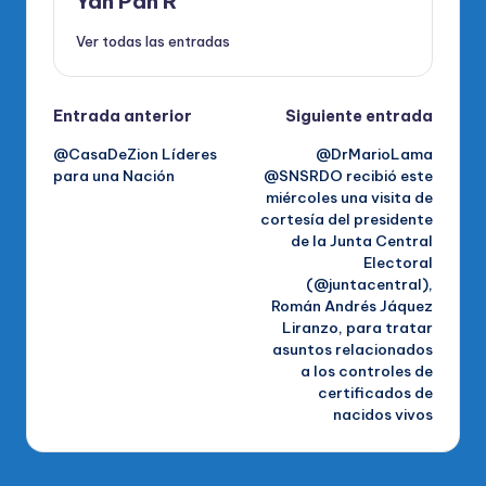
Yan Pan R
Ver todas las entradas
Navegación
Entrada anterior
Siguiente entrada
@CasaDeZion Líderes
@DrMarioLama
de
para una Nación
@SNSRDO recibió este
miércoles una visita de
entradas
cortesía del presidente
de la Junta Central
Electoral
(@juntacentral),
Román Andrés Jáquez
Liranzo, para tratar
asuntos relacionados
a los controles de
certificados de
nacidos vivos