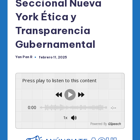
Seccional Nueva
York Ética y
Transparencia
Gubernamental
Yan Pan R
febrero 11, 2025
Publicado
por
Press play to listen to this content
0:00
-:--
1x
Powered By
GSpeech