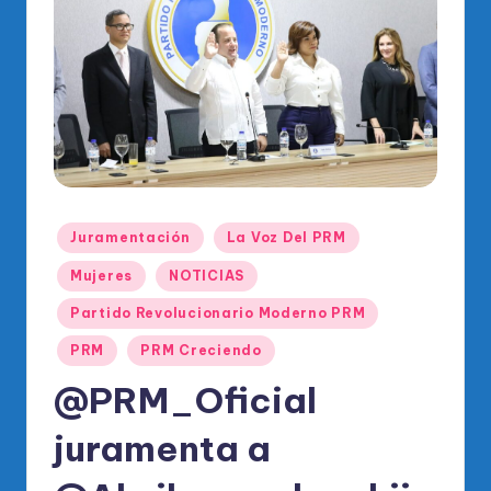
o
di
c
o
O
fi
ci
Publicado
Juramentación
La Voz Del PRM
al
en
Mujeres
NOTICIAS
d
Partido Revolucionario Moderno PRM
el
PRM
PRM Creciendo
P
@PRM_Oficial
R
M
juramenta a