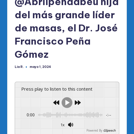
@Abrilpenaabeu hija
del más grande líder
de masas, el Dr. José
Francisco Peña
Gómez
Lia R.
mayo 1, 2024
Publicado
por
Press play to listen to this content
0:00
-:--
1x
Powered By
GSpeech