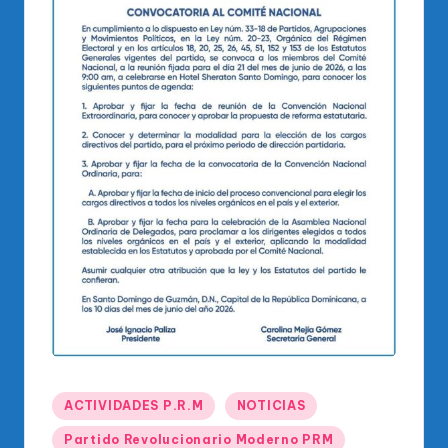
o
di
c
o
O
fi
ci
al
d
el
P
R
M
Publicado
ACTIVIDADES P.R.M
NOTICIAS
en
Partido Revolucionario Moderno PRM