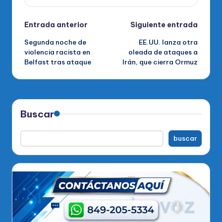
Navegación
Entrada anterior
Siguiente entrada
Segunda noche de
EE.UU. lanza otra
de
violencia racista en
oleada de ataques a
Belfast tras ataque
Irán, que cierra Ormuz
entradas
Buscar
buscar