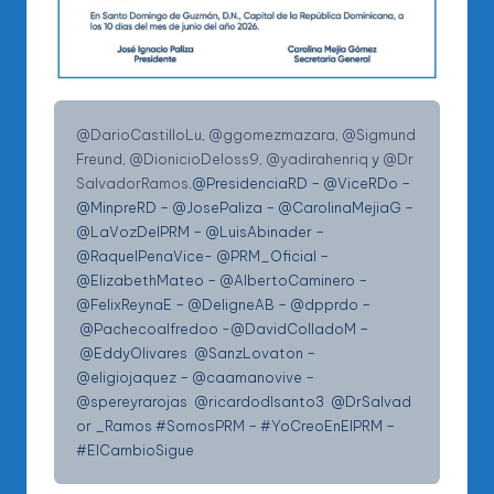
@DarioCastilloLu
,
@ggomezmazara
,
@Sigmund
Freund
,
@DionicioDeloss9
,
@yadirahenriq
y
@Dr
SalvadorRamos
.@PresidenciaRD – @ViceRDo –
@MinpreRD – @JosePaliza – @CarolinaMejiaG –
@LaVozDelPRM – @LuisAbinader –
@RaquelPenaVice- @PRM_Oficial –
@ElizabethMateo – @AlbertoCaminero –
@FelixReynaE – @DeligneAB – @dpprdo –
@Pachecoalfredoo -@DavidColladoM –
@EddyOlivares @SanzLovaton –
@eligiojaquez – @caamanovive –
@spereyrarojas @ricardodlsanto3 @DrSalvad
or _Ramos #SomosPRM – #YoCreoEnElPRM –
#ElCambioSigue