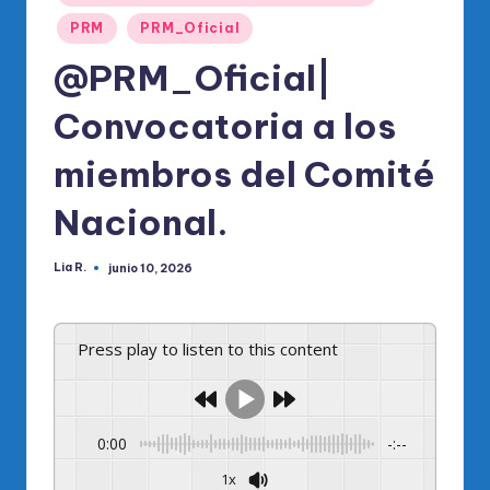
PRM
PRM_Oficial
@PRM_Oficial|
Convocatoria a los
miembros del Comité
Nacional.
Lia R.
junio 10, 2026
Publicado
por
Press play to listen to this content
0:00
-:--
1x