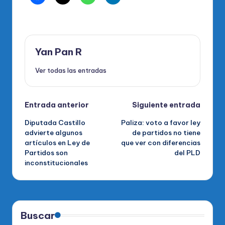
Yan Pan R
Ver todas las entradas
Navegación
Entrada anterior
Siguiente entrada
Diputada Castillo
Paliza: voto a favor ley
de
advierte algunos
de partidos no tiene
artículos en Ley de
que ver con diferencias
entradas
Partidos son
del PLD
inconstitucionales
Buscar