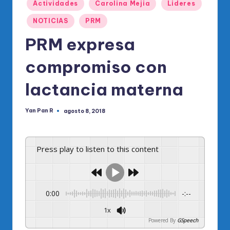
o
Publicado
Actividades
Carolina Mejia
Lideres
en
di
NOTICIAS
PRM
c
PRM expresa
o
compromiso con
O
fi
lactancia materna
ci
Yan Pan R
agosto 8, 2018
Publicado
al
por
d
Press play to listen to this content
el
P
R
0:00
-:--
M
1x
Powered By
GSpeech