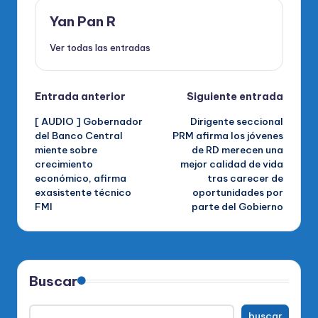
Yan Pan R
Ver todas las entradas
Navegación
Entrada anterior
Siguiente entrada
[ AUDIO ] Gobernador
Dirigente seccional
de
del Banco Central
PRM afirma los jóvenes
miente sobre
de RD merecen una
entradas
crecimiento
mejor calidad de vida
económico, afirma
tras carecer de
exasistente técnico
oportunidades por
FMI
parte del Gobierno
Buscar
buscar