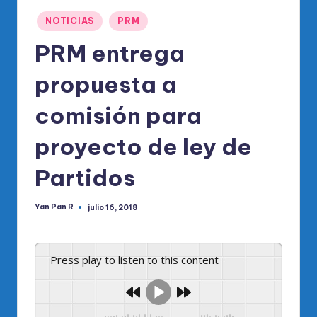
o
Publicado
di
NOTICIAS
PRM
en
c
PRM entrega
o
propuesta a
O
comisión para
fi
ci
proyecto de ley de
al
Partidos
d
el
Yan Pan R
julio 16, 2018
Publicado
por
P
R
Press play to listen to this content
M