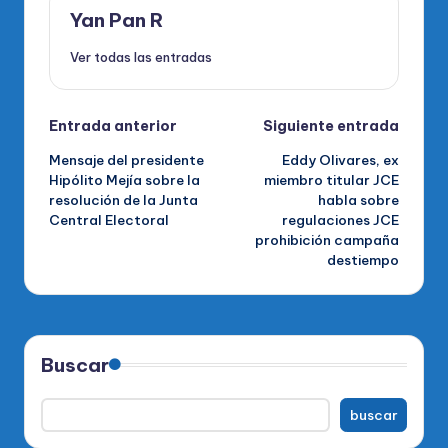
Yan Pan R
Ver todas las entradas
Navegación
Entrada anterior
Siguiente entrada
Mensaje del presidente
Eddy Olivares, ex
de
Hipólito Mejía sobre la
miembro titular JCE
resolución de la Junta
habla sobre
entradas
Central Electoral
regulaciones JCE
prohibición campaña
destiempo
Buscar
buscar