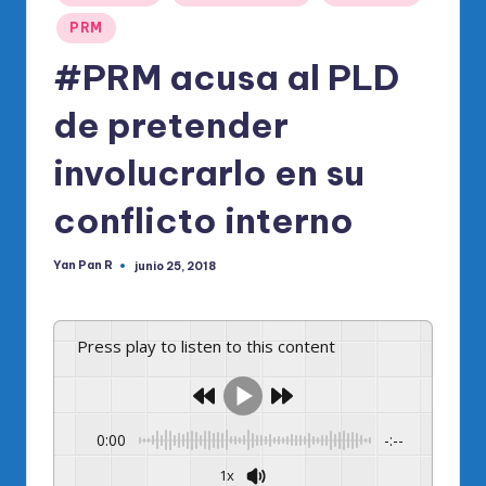
o
en
PRM
di
#PRM acusa al PLD
c
o
de pretender
O
involucrarlo en su
fi
conflicto interno
ci
al
Yan Pan R
junio 25, 2018
Publicado
d
por
el
Press play to listen to this content
P
R
M
0:00
-:--
1x