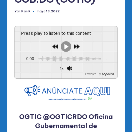
Yan Pan R
mayo 18, 2022
Publicado
por
Press play to listen to this content
0:00
-:--
1x
Powered By
GSpeech
OGTIC @OGTICRDO Oficina
Gubernamental de