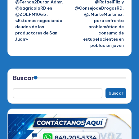
@Fernan2Duran Admr.
@RafaelFliz y
@bagricolaRD en
@ConsejodeDrogasRD,
entradas
@ZOLFM1065 :
@JMarteMartinez,
«Estamos negociando
para enfrenta
deudas de los
problemática de
productores de San
consumo de
Juan»
estupefacientes en
población joven
Buscar
buscar