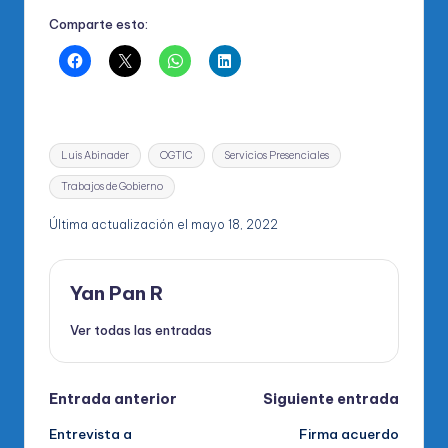
Comparte esto:
Etiquetas:
Luis Abinader
OGTIC
Servicios Presenciales
Trabajos de Gobierno
Última actualización el mayo 18, 2022
Yan Pan R
Ver todas las entradas
Navegación
Entrada anterior
Siguiente entrada
Entrevista a
Firma acuerdo
de