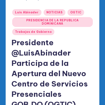
o
di
Publicado
Luis Abinader
NOTICIAS
OGTIC
c
en
PRESIDENCIA DE LA REPUBLICA
o
DOMINICANA
O
Trabajos de Gobierno
fi
Presidente
ci
@LuisAbinader
al
Participa de la
d
el
Apertura del Nuevo
P
Centro de Servicios
R
Presenciales
M
GOB.DO (OGTIC)