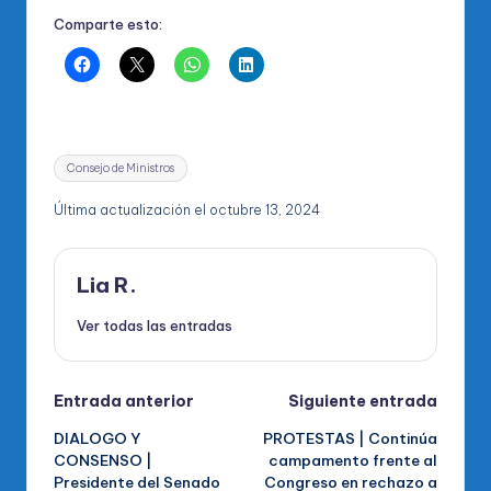
Comparte esto:
Etiquetas:
Consejo de Ministros
Última actualización el octubre 13, 2024
Lia R.
Ver todas las entradas
Navegación
Entrada anterior
Siguiente entrada
DIALOGO Y
PROTESTAS | Continúa
de
CONSENSO |
campamento frente al
Presidente del Senado
Congreso en rechazo a