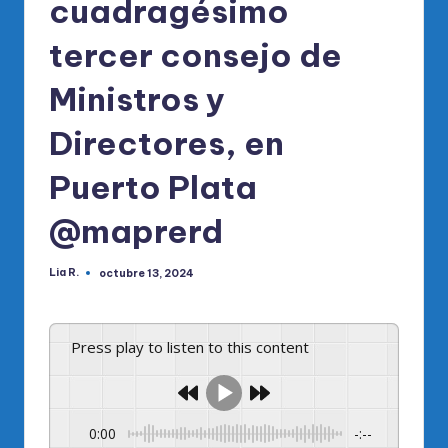
cuadragésimo
tercer consejo de
Ministros y
Directores, en
Puerto Plata
@maprerd
Lia R.
octubre 13, 2024
Publicado
por
Press play to listen to this content
0:00
-:--