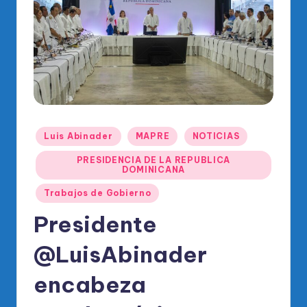
o
di
c
o
O
fi
ci
Publicado
Luis Abinader
MAPRE
NOTICIAS
en
al
PRESIDENCIA DE LA REPUBLICA
DOMINICANA
d
Trabajos de Gobierno
el
Presidente
P
R
@LuisAbinader
M
encabeza