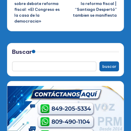
entradas
sobre debate reforma
la reforma fiscal |
fiscal: «El Congreso es
“Santiago Despertó”
la casa de la
tambien se manifiesta
democracia»
Buscar
buscar