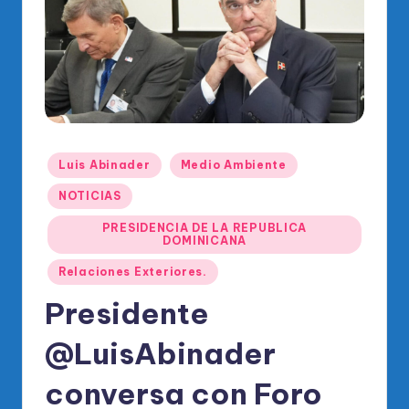
o
di
c
o
O
fi
Publicado
Luis Abinader
Medio Ambiente
ci
en
NOTICIAS
al
PRESIDENCIA DE LA REPUBLICA
d
DOMINICANA
el
Relaciones Exteriores.
P
Presidente
R
@LuisAbinader
M
conversa con Foro