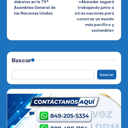
debates en la 79°
«Abinader seguirá
Asamblea General de
trabajando junto a
entradas
las Naciones Unidas
otras naciones para
construir un mundo
más pacífico y
sostenible»
Buscar
buscar