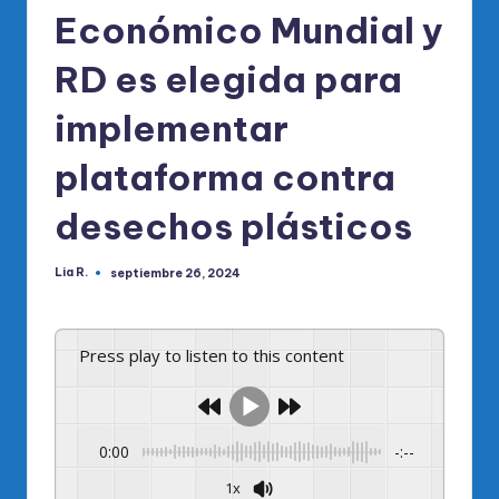
Económico Mundial y
RD es elegida para
implementar
plataforma contra
desechos plásticos
Lia R.
septiembre 26, 2024
Publicado
por
Press play to listen to this content
0:00
-:--
1x