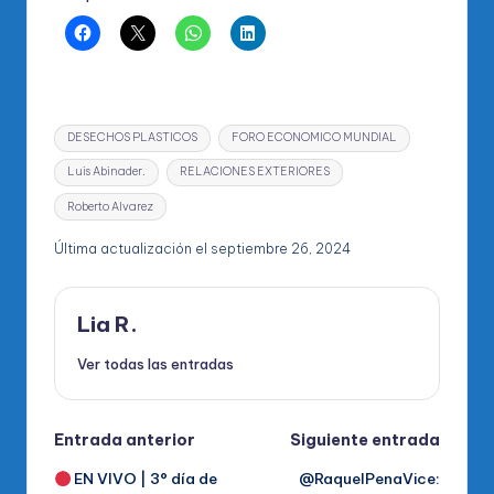
Etiquetas:
DESECHOS PLASTICOS
FORO ECONOMICO MUNDIAL
Luis Abinader.
RELACIONES EXTERIORES
Roberto Alvarez
Última actualización el septiembre 26, 2024
Lia R.
Ver todas las entradas
Navegación
Entrada anterior
Siguiente entrada
EN VIVO | 3° día de
@RaquelPenaVice:
de