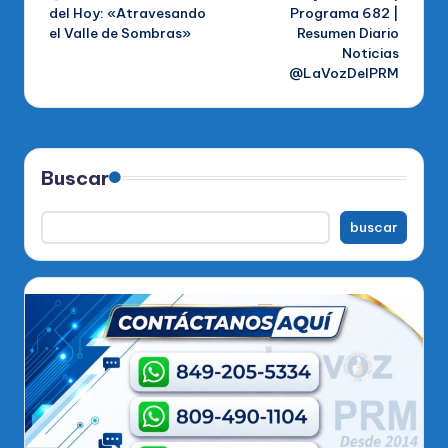
de
del Hoy: «Atravesando
Programa 682 |
el Valle de Sombras»
Resumen Diario
entradas
Noticias
@LaVozDelPRM
Buscar
buscar