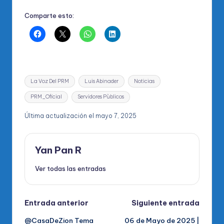
Comparte esto:
Etiquetas:
La Voz Del PRM
Luis Abinader
Noticias
PRM_Oficial
Servidores Pùblicos
Última actualización el mayo 7, 2025
Yan Pan R
Ver todas las entradas
Navegación
Entrada anterior
Siguiente entrada
@CasaDeZion Tema
06 de Mayo de 2025 |