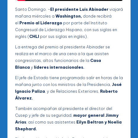
Santo Domingo. –
El presidente Luis Abinader
viajará
mañana miércoles a
Washington,
donde recibirá
el
Premio al Liderazgo
por parte del Instituto
Congresual de Liderazgo Hispano, con sus siglas en
inglés (
CHLI
por sus siglas en inglés).
La entrega del premio al presidente Abinader se
realiza en el marco de una cena a la que asisten
congresistas, altos funcionarios de la
Casa
Blanca
y
líderes internacionales.
El jefe de Estado tiene programado salir en horas de la
mañana junto con los ministros de la Presidencia,
José
Ignacio Paliza
, y de Relaciones Exteriores,
Roberto
Álvarez.
También acompañan al presidente el director del
Cusep y jefe de su seguridad,
mayor general Jimmy
Arias
; así como sus asistentes
Eilyn Beltran y Noelia
Shephard.