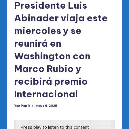
Presidente Luis
Abinader viaja este
miercoles y se
reunirá en
Washington con
Marco Rubio y
recibirá premio
Internacional
Yan Pan R
mayo 6, 2025
Publicado
por
Press play to listen to this content