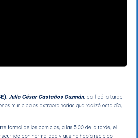
CE),
Julio César Castaños Guzmán
, calificó la tarde
nes municipales extraordinarias que realizó este día,
re formal de los comicios, a las 5:00 de la tarde, el
nscurrido con normalidad y que no había recibido