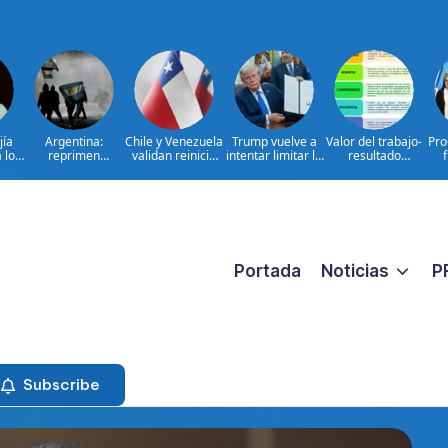
jía
Argentina:
Chile y Venezuela
Trump vuelve a
Valor del trabajo-
Pro
 lo
reprimen
validan reinicio
intentar limitar la
resultado
 el
protesta contra
de relaciones
ciudadanía por
CONSTANTE
com
 del
proyecto sobre
consulares
nacimiento
CERCANO A LA
obt
e|
propiedad
GENTE frente a
I
TA
las aspiraciones
pa
PERSONALES
Portada
Noticias
P
Subscribe