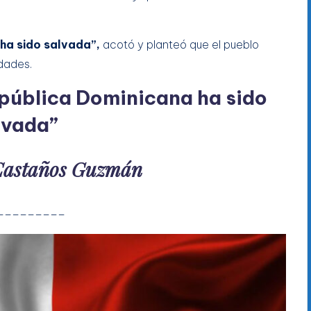
ha sido salvada”,
acotó y planteó que el pueblo
dades.
epública Dominicana ha sido
lvada”
 Castaños Guzmán
_________