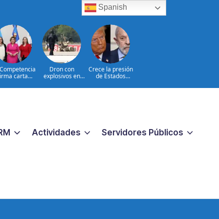
Spanish
Competencia
Dron con
Crece la presión
firma carta
explosivos en
de Estados
promiso para
Leipzig: hechos e
Unidos sobre
ener el Sello
interrogantes
Brasil
gualando RD
ra el Sector
Público
RM
Actividades
Servidores Públicos