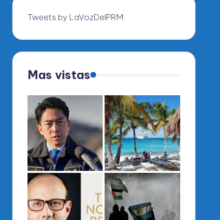
Tweets by LaVozDelPRM
Mas vistas