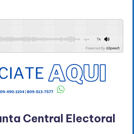
-:--
1x
Powered By
GSpeech
nta Central Electoral