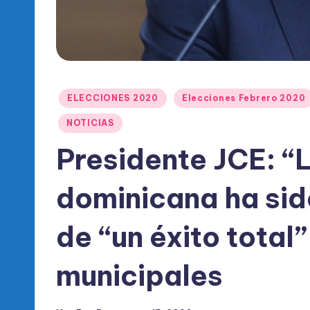
l
d
e
l
Publicado
ELECCIONES 2020
Elecciones Febrero 2020
en
P
NOTICIAS
R
Presidente JCE: 
M
dominicana ha sid
de “un éxito total
municipales