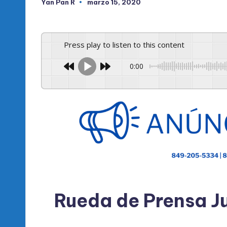
Yan Pan R
marzo 15, 2020
Publicado
por
Press play to listen to this content
0:00
Rueda de Prensa Ju