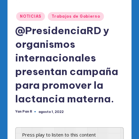
o
di
Publicado
NOTICIAS
Trabajos de Gobierno
c
en
@PresidenciaRD y
o
O
organismos
fi
internacionales
ci
presentan campaña
al
d
para promover la
el
lactancia materna.
P
R
Yan Pan R
agosto 1, 2022
Publicado
por
M
Press play to listen to this content