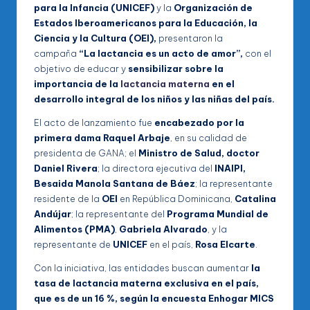
para la Infancia (UNICEF)
y la
Organización de
Estados Iberoamericanos para la Educación, la
Ciencia y la Cultura (OEI),
presentaron la
campaña
“La lactancia es un acto de amor”,
con el
objetivo de educar y
sensibilizar sobre la
importancia de la
lactancia materna
en el
desarrollo integral de los niños y las niñas del país.
El acto de lanzamiento fue
encabezado por la
primera dama Raquel Arbaje
, en su calidad de
presidenta de GANA; el
Ministro de Salud, doctor
Daniel Rivera
; la directora ejecutiva del
INAIPI,
Besaida Manola Santana de Báez
; la representante
residente de la
OEI
en República Dominicana,
Catalina
Andújar
; la representante del
Programa Mundial de
Alimentos (PMA)
,
Gabriela Alvarado
, y la
representante de
UNICEF
en el país,
Rosa Elcarte
.
Con la iniciativa, las entidades buscan aumentar
la
tasa de lactancia materna exclusiva en el país,
que es de un 16 %, según la encuesta Enhogar MICS