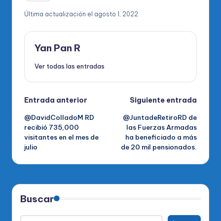
Última actualización el agosto 1, 2022
Yan Pan R
Ver todas las entradas
Navegación
Entrada anterior
Siguiente entrada
@DavidColladoM RD
@JuntadeRetiroRD de
de
recibió 735,000
las Fuerzas Armadas
visitantes en el mes de
ha beneficiado a más
entradas
julio
de 20 mil pensionados.
Buscar