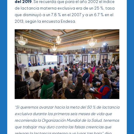
del 2019
. Se recuerda que para el año 2002 el índice
de lactancia materna exclusiva era de un 25 %, tasa
que disminuyó a un 7.8 % en el 2007 y a un 6.7 % en el
2013, según la encuesta Endesa.
“Si queremos avanzar hacia la meta del 50 % de lactancia
exclusiva durante los primeros seis meses de vida que
recomienda la Organización Mundial de la Salud, tenemos
que trabajar muy duro contra las falsas creencias que
relegan la lactancia materna a un lugar tan bajo”,
dijo