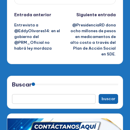
Navegación
Entrada anterior
Siguiente entrada
Entrevista a
@PresidenciaRD dona
de
@EddyOlivares14: en el
ocho millones de pesos
gobierno del
en medicamentos de
entradas
@PRM_Oficial no
alto costo a través del
habrá ley mordaza
Plan de Acción Social
en SDE.
Buscar
buscar