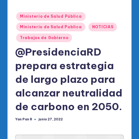
o
di
Publicado
Ministerio de Salud Pública
c
en
Ministerio de Salud Publica
NOTICIAS
o
Trabajos de Gobierno
O
@PresidenciaRD
fi
ci
prepara estrategia
al
de largo plazo para
d
alcanzar neutralidad
el
P
de carbono en 2050.
R
Yan Pan R
junio 27, 2022
Publicado
M
por