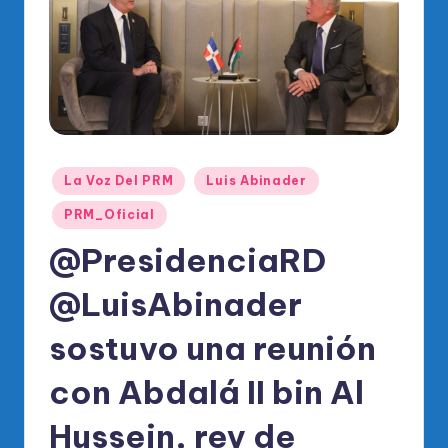
o
di
c
o
O
fi
Publicado
La Voz Del PRM
Luis Abinader
ci
en
PRM_Oficial
al
@PresidenciaRD
d
el
@LuisAbinader
P
sostuvo una reunión
R
con Abdalá II bin Al
M
Hussein, rey de