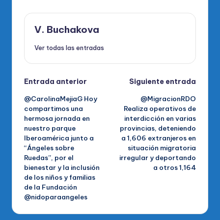
V. Buchakova
Ver todas las entradas
Navegación
Entrada anterior
Siguiente entrada
@CarolinaMejiaG Hoy
@MigracionRDO
de
compartimos una
Realiza operativos de
hermosa jornada en
interdicción en varias
entradas
nuestro parque
provincias, deteniendo
Iberoamérica junto a
a 1,606 extranjeros en
“Ángeles sobre
situación migratoria
Ruedas”, por el
irregular y deportando
bienestar y la inclusión
a otros 1,164
de los niños y familias
de la Fundación
@nidoparaangeles