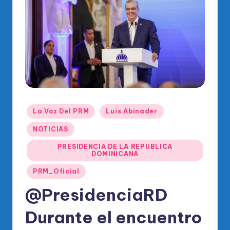
o
di
c
o
O
fi
ci
Publicado
La Voz Del PRM
Luis Abinader
al
en
NOTICIAS
d
PRESIDENCIA DE LA REPUBLICA
el
DOMINICANA
P
PRM_Oficial
R
@PresidenciaRD
M
Durante el encuentro