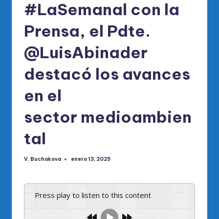
#LaSemanal con la
Prensa, el Pdte.
@LuisAbinader
destacó los avances
en el
sector medioambien
tal
V. Buchakova
enero 13, 2025
Publicado
por
Press play to listen to this content