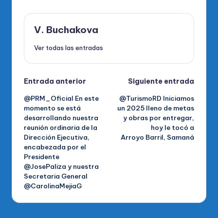
V. Buchakova
Ver todas las entradas
Navegación
Entrada anterior
Siguiente entrada
@PRM_Oficial En este
@TurismoRD Iniciamos
de
momento se está
un 2025 lleno de metas
desarrollando nuestra
y obras por entregar,
entradas
reunión ordinaria de la
hoy le tocó a
Dirección Ejecutiva,
Arroyo Barril, Samaná
encabezada por el
Presidente
@JosePaliza y nuestra
Secretaria General
@CarolinaMejiaG