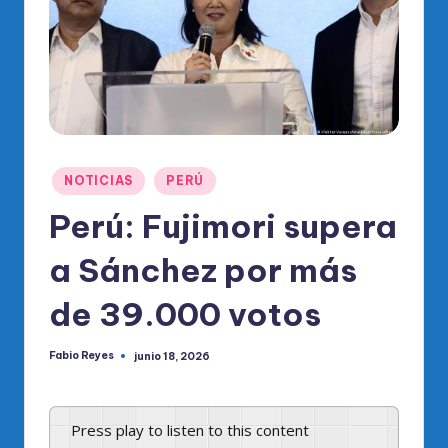
o
di
c
o
O
fi
Publicado
NOTICIAS
PERÚ
ci
en
Perú: Fujimori supera
al
a Sánchez por más
d
el
de 39.000 votos
P
Fabio Reyes
junio 18, 2026
R
Publicado
por
M
Press play to listen to this content