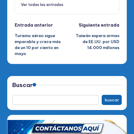
Ver todas las entradas
Navegación
Entrada anterior
Siguiente entrada
Turismo aéreo sigue
Taiwán espera armas
de
imparable y crece más
de EE.UU. por USD
de un 10 por ciento en
14.000 millones
entradas
mayo.
Buscar
buscar